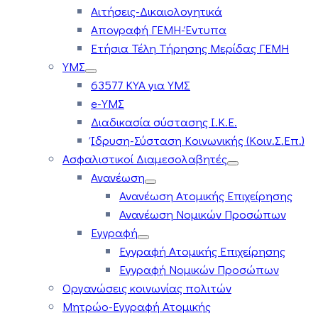
Αιτήσεις-Δικαιολογητικά
Απογραφή ΓΕΜΗ-Έντυπα
Ετήσια Τέλη Τήρησης Μερίδας ΓΕΜΗ
ΥΜΣ
63577 ΚΥΑ για ΥΜΣ
e-ΥΜΣ
Διαδικασία σύστασης Ι.Κ.Ε.
Ίδρυση-Σύσταση Κοινωνικής (Κοιν.Σ.Επ.)
Ασφαλιστικοί Διαμεσολαβητές
Ανανέωση
Ανανέωση Ατομικής Επιχείρησης
Ανανέωση Νομικών Προσώπων
Εγγραφή
Εγγραφή Ατομικής Επιχείρησης
Εγγραφή Νομικών Προσώπων
Οργανώσεις κοινωνίας πολιτών
Μητρώο-Εγγραφή Ατομικής