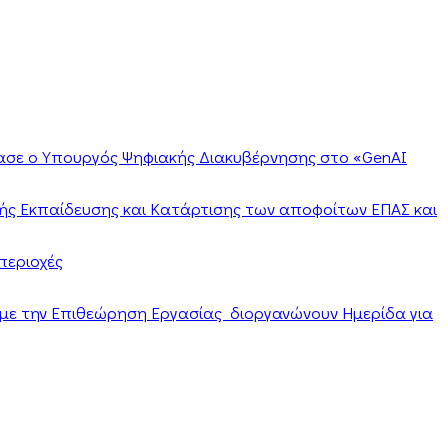
ίασε ο Υπουργός Ψηφιακής Διακυβέρνησης στο «GenAI
ής Εκπαίδευσης και Κατάρτισης των αποφοίτων ΕΠΑΣ και
περιοχές
α με την Επιθεώρηση Εργασίας διοργανώνουν Ημερίδα για