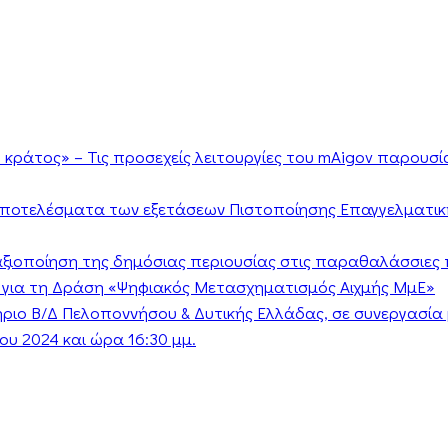
κράτος» – Τις προσεχείς λειτουργίες του mAigov παρουσ
αποτελέσματα των εξετάσεων Πιστοποίησης Επαγγελματικ
ν αξιοποίηση της δημόσιας περιουσίας στις παραθαλάσσιες 
 για τη Δράση «Ψηφιακός Μετασχηματισμός Αιχμής ΜμΕ»
τήριο Β/Δ Πελοποννήσου & Δυτικής Ελλάδας, σε συνεργασί
υ 2024 και ώρα 16:30 μμ.