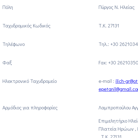
Πόλη
Πύργος Ν. Ηλείας
Ταχυδρομικός Κωδικός
Τ.Κ. 27131
Τηλέφωνο
Τηλ.: +30 262103
Φαξ
Fax
: +30 2621035
Ηλεκτρονικό Ταχυδρομείο
e-mail :
ilich-gr@o
epetanil@gmail.c
Αρμόδιος για πληροφορίες
Λαμπροπούλου Αγγ
Επιμελητήριο Ηλεί
Πλατεία Ηρώων , Π
, Τ.Κ. 27131 ,