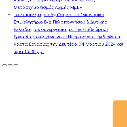
Μετασχηματισμός Αιχμής ΜμΕ»
Το Επιμελητήριο Αχαΐας και το Οικονομικό
Επιμελητήριο Β/Δ Πελοποννήσου & Δυτικής
Ελλάδας, σε συνεργασία με την Επιθεώρηση
Εργασίας διοργανώνουν Ημερίδα για την Ψηφιακή
Κάρτα Εργασίας την Δευτέρα 04 Μαρτίου 2024 και
ώρα 16:30 μμ.