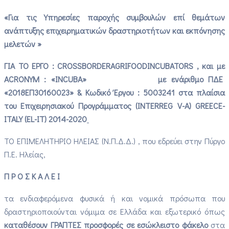
«Για
τις
Υπηρεσίες παροχής συμβουλών επί θεμάτων
ανάπτυξης επιχειρηματικών δραστηριοτήτων και εκπόνησης
μελετών
»
ΓΙΑ ΤΟ ΕΡΓΟ :
CROSS
BORDER
AGRIFOOD
INCUBATORS
, και με
ACRONYM
: «
INCUBA
» με ενάριθμο ΠΔΕ
«2018ΕΠ30160023» & Κωδικό Έργου : 5003241 στα πλαίσια
του Επιχειρησιακού Προγράμματος (INTERREG V-A) GREECE-
ITALY (EL-IT) 2014-2020
ΤΟ ΕΠΙΜΕΛΗΤΗΡΙΟ ΗΛΕΙΑΣ (Ν.Π.Δ.Δ.) , που εδρεύει στην Πύργο
Π.Ε. Ηλείας,
Π Ρ Ο Σ Κ Α Λ Ε Ι
τα ενδιαφερόμενα φυσικά ή και νομικά πρόσωπα που
δραστηριοποιούνται νόμιμα σε Ελλάδα και εξωτερικό όπως
καταθέσουν ΓΡΑΠΤΕΣ προσφορές σε εσώκλειστο φάκελο
στα