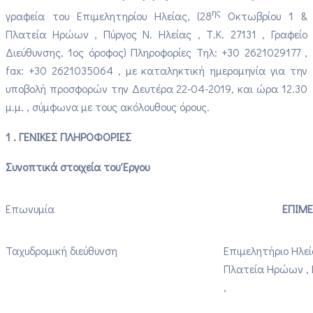
ης
γραφεία του Επιμελητηρίου Ηλείας, (28
Οκτωβρίου 1 &
Πλατεία Ηρώων , Πύργος Ν. Ηλείας , Τ.Κ. 27131 , Γραφείο
Διεύθυνσης, 1ος όροφος) Πληροφορίες Τηλ: +30 2621029177 ,
fax: +30 2621035064 , με καταληκτική ημερομηνία για την
υποβολή προσφορών την Δευτέρα 22-04-2019, και ώρα 12.30
μ.μ. , σύμφωνα με τους ακόλουθους όρους.
1 .
ΓΕΝΙΚΕΣ ΠΛΗΡΟΦΟΡΙΕΣ
Συνοπτικά στοιχεία του Έργου
Επωνυμία
ΕΠΙΜΕ
Ταχυδρομική διεύθυνση
Επιμελητήριο Ηλεί
Πλατεία Ηρώων , Π
,