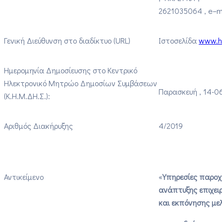
2621035064 ,
e
–
m
Γενική Διεύθυνση στο διαδίκτυο (URL)
Ιστοσελίδα
www.
h
Ημερομηνία Δημοσίευσης στο Κεντρικό
Ηλεκτρονικό Μητρώο Δημοσίων Συμβάσεων
Παρασκευή , 14-0
(Κ.Η.Μ.ΔΗ.Σ.):
Αριθμός Διακήρυξης
4/2019
Αντικείμενο
«
Υπηρεσίες παροχ
ανάπτυξης επιχε
και εκπόνησης μ