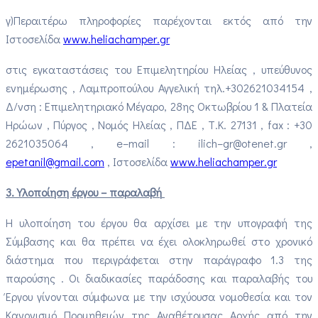
γ)Περαιτέρω πληροφορίες παρέχονται εκτός από την
Ιστοσελίδα
www.
heliachamper
.gr
στις εγκαταστάσεις του Επιμελητηρίου Ηλείας , υπεύθυνος
ενημέρωσης , Λαμπροπούλου Αγγελική τηλ.+302621034154 ,
Δ/νση : Επιμελητηριακό Μέγαρο, 28ης Οκτωβρίου 1 & Πλατεία
Ηρώων , Πύργος , Νομός Ηλείας , ΠΔΕ , Τ.Κ. 27131 ,
fax
: +30
2621035064 ,
e
–
mail
:
ilich
–
gr
@
otenet
.
gr
,
epetanil
@
gmail
.
com
, Ιστοσελίδα
www.
heliachamper
.gr
3. Υλοποίηση έργου – παραλαβή
Η υλοποίηση του έργου θα αρχίσει με την υπογραφή της
Σύμβασης και θα πρέπει να έχει ολοκληρωθεί στο χρονικό
διάστημα που περιγράφεται στην παράγραφο 1.3 της
παρούσης . Οι διαδικασίες παράδοσης και παραλαβής του
Έργου γίνονται σύμφωνα με την ισχύουσα νομοθεσία και τον
Κανονισμό Προμηθειών της Αναθέτουσας Αρχής από την