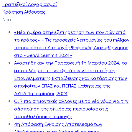
Τραπεζικοί Λογαριασμοί
Κράτηση Αίθουσας
Νέα
«Νέα ημέρα στην εξυπηρέτηση των πολιτών από
το κράτος» – Τις προσεχείς λειτουργίες του mAigov
παρουσίασε ο Υπουργός Ψηφιακής Διακυβέρνησης
στο «GenAI Summit 2024»
Αναρτήθηκαν την Παρασκευή 1η Μαρτίου 2024, τα
αποτελέσματα των εξετάσεων Πιστοποίησης
Επαγγελματικής Εκπαίδευσης και Κατάρτισης των
αποφοίτων ΕΠΑΣ και ΠΕΠΑΣ μαθητείας της
ΔΥΠΑ-1η περίοδος 2024
Οι 7 πιο σημαντικές αλλαγές με το νέο νόμο για την
αξιοποίηση της δημόσιας περιουσίας στις
παραθαλάσσιες περιοχές
4η Απόφαση Έγκρισης Αποτελεσμάτων
Αξιολόγησης για τη Δράση «Ψηφιακός