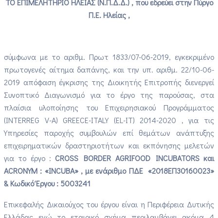
ΤΟ ΕΠΙΜΕΛΗΤΗΡΙΟ ΗΛΕΙΑΣ (Ν.Π.Δ.Δ.) , που εδρεύει στην Πύργο
Π.Ε. Ηλείας ,
σύμφωνα με το αριθμ. Πρωτ 1833/07-06-2019, εγκεκριμένο
πρωτογενές αίτημα δαπάνης, και την υπ. αριθμ. 22/10-06-
2019 απόφαση έγκρισης της Διοικητής Επιτροπής διενεργεί
Συνοπτικό Διαγωνισμό για το έργο της παρούσας, στα
πλαίσια υλοποίησης του Επιχειρησιακού Προγράμματος
(INTERREG V-A) GREECE-ITALY (EL-IT) 2014-2020 , για τις
Υπηρεσίες παροχής συμβουλών επί θεμάτων ανάπτυξης
επιχειρηματικών δραστηριοτήτων και εκπόνησης μελετών
για το έργο :
CROSS BORDER AGRIFOOD INCUBATORS και
ACRONYM : «INCUBA» , με ενάριθμο ΠΔΕ «2018ΕΠ30160023»
& Κωδικό Έργου : 5003241
Επικεφαλής Δικαιούχος του έργου είναι η Περιφέρεια Δυτικής
Ελλάδας ενώ το εταιρικό σχήμα περιλαμβάνει ακόμα 4