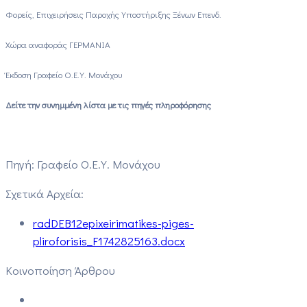
Φορείς, Επιχειρήσεις Παροχής Υποστήριξης Ξένων Επενδ.
Χώρα αναφοράς ΓΕΡΜΑΝΙΑ
Έκδοση Γραφείο Ο.Ε.Υ. Μονάχου
Δείτε την συνημμένη λίστα με τις πηγές πληροφόρησης
Πηγή: Γραφείο Ο.Ε.Υ. Μονάχου
Σχετικά Αρχεία:
radDEB12epixeirimatikes-piges-
pliroforisis_F1742825163.docx
Κοινοποίηση Άρθρου