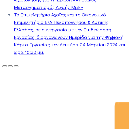
Μετασχηματισμός Αιχμής ΜμΕ»
Το Επιμελητήριο Αχαΐας και το Οικονομικό
Επιμελητήριο Β/Δ Πελοποννήσου & Δυτικής
Ελλάδας, σε συνεργασία με την Επιθεώρηση
Εργασίας διοργανώνουν Ημερίδα για την Ψηφιακή
Κάρτα Εργασίας την Δευτέρα 04 Μαρτίου 2024 και
ώρα 16:30 μμ.