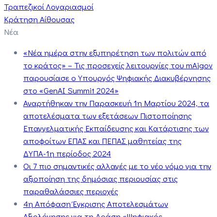
Τραπεζικοί Λογαριασμοί
Κράτηση Αίθουσας
Νέα
«Νέα ημέρα στην εξυπηρέτηση των πολιτών από
το κράτος» – Τις προσεχείς λειτουργίες του mAigov
παρουσίασε ο Υπουργός Ψηφιακής Διακυβέρνησης
στο «GenAI Summit 2024»
Αναρτήθηκαν την Παρασκευή 1η Μαρτίου 2024, τα
αποτελέσματα των εξετάσεων Πιστοποίησης
Επαγγελματικής Εκπαίδευσης και Κατάρτισης των
αποφοίτων ΕΠΑΣ και ΠΕΠΑΣ μαθητείας της
ΔΥΠΑ-1η περίοδος 2024
Οι 7 πιο σημαντικές αλλαγές με το νέο νόμο για την
αξιοποίηση της δημόσιας περιουσίας στις
παραθαλάσσιες περιοχές
4η Απόφαση Έγκρισης Αποτελεσμάτων
Αξιολόγησης για τη Δράση «Ψηφιακός