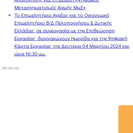
Μετασχηματισμός Αιχμής ΜμΕ»
Το Επιμελητήριο Αχαΐας και το Οικονομικό
Επιμελητήριο Β/Δ Πελοποννήσου & Δυτικής
Ελλάδας, σε συνεργασία με την Επιθεώρηση
Εργασίας διοργανώνουν Ημερίδα για την Ψηφιακή
Κάρτα Εργασίας την Δευτέρα 04 Μαρτίου 2024 και
ώρα 16:30 μμ.