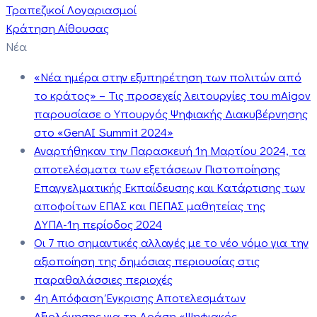
Τραπεζικοί Λογαριασμοί
Κράτηση Αίθουσας
Νέα
«Νέα ημέρα στην εξυπηρέτηση των πολιτών από
το κράτος» – Τις προσεχείς λειτουργίες του mAigov
παρουσίασε ο Υπουργός Ψηφιακής Διακυβέρνησης
στο «GenAI Summit 2024»
Αναρτήθηκαν την Παρασκευή 1η Μαρτίου 2024, τα
αποτελέσματα των εξετάσεων Πιστοποίησης
Επαγγελματικής Εκπαίδευσης και Κατάρτισης των
αποφοίτων ΕΠΑΣ και ΠΕΠΑΣ μαθητείας της
ΔΥΠΑ-1η περίοδος 2024
Οι 7 πιο σημαντικές αλλαγές με το νέο νόμο για την
αξιοποίηση της δημόσιας περιουσίας στις
παραθαλάσσιες περιοχές
4η Απόφαση Έγκρισης Αποτελεσμάτων
Αξιολόγησης για τη Δράση «Ψηφιακός