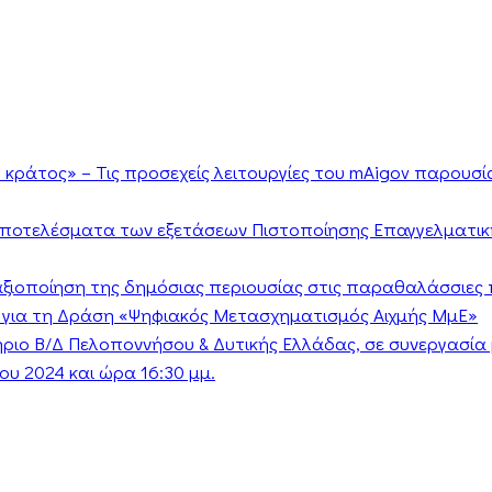
κράτος» – Τις προσεχείς λειτουργίες του mAigov παρουσ
αποτελέσματα των εξετάσεων Πιστοποίησης Επαγγελματικ
ν αξιοποίηση της δημόσιας περιουσίας στις παραθαλάσσιες 
 για τη Δράση «Ψηφιακός Μετασχηματισμός Αιχμής ΜμΕ»
τήριο Β/Δ Πελοποννήσου & Δυτικής Ελλάδας, σε συνεργασί
υ 2024 και ώρα 16:30 μμ.