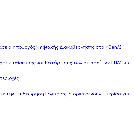
ίασε ο Υπουργός Ψηφιακής Διακυβέρνησης στο «GenAI
ής Εκπαίδευσης και Κατάρτισης των αποφοίτων ΕΠΑΣ και
περιοχές
α με την Επιθεώρηση Εργασίας διοργανώνουν Ημερίδα για