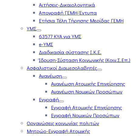
Αιτήσεις-Δικαιολογητικά
Απογραφή ΓΕΜΗ-Έντυπα
Ετήσια Τέλη Τήρησης Μερίδας ΓΕΜΗ
ΥΜΣ
63577 ΚΥΑ για ΥΜΣ
e-ΥΜΣ
Διαδικασία σύστασης Ι.Κ.Ε.
Ίδρυση-Σύσταση Κοινωνικής (Κοιν.Σ.Επ.)
Ασφαλιστικοί Διαμεσολαβητές
Ανανέωση
Ανανέωση Ατομικής Επιχείρησης
Ανανέωση Νομικών Προσώπων
Εγγραφή
Εγγραφή Ατομικής Επιχείρησης
Εγγραφή Νομικών Προσώπων
Οργανώσεις κοινωνίας πολιτών
Μητρώο-Εγγραφή Ατομικής