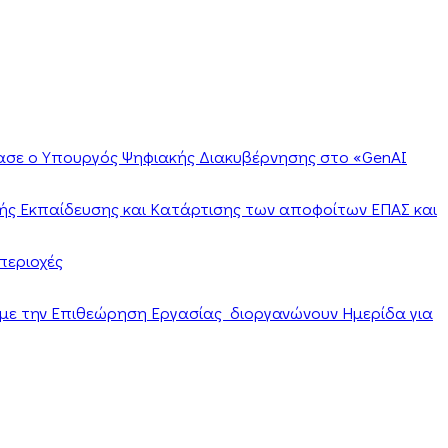
ίασε ο Υπουργός Ψηφιακής Διακυβέρνησης στο «GenAI
ής Εκπαίδευσης και Κατάρτισης των αποφοίτων ΕΠΑΣ και
περιοχές
α με την Επιθεώρηση Εργασίας διοργανώνουν Ημερίδα για