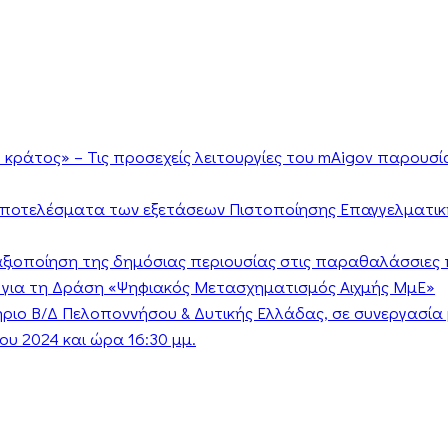
κράτος» – Τις προσεχείς λειτουργίες του mAigov παρουσ
αποτελέσματα των εξετάσεων Πιστοποίησης Επαγγελματικ
ν αξιοποίηση της δημόσιας περιουσίας στις παραθαλάσσιες 
 για τη Δράση «Ψηφιακός Μετασχηματισμός Αιχμής ΜμΕ»
τήριο Β/Δ Πελοποννήσου & Δυτικής Ελλάδας, σε συνεργασί
υ 2024 και ώρα 16:30 μμ.