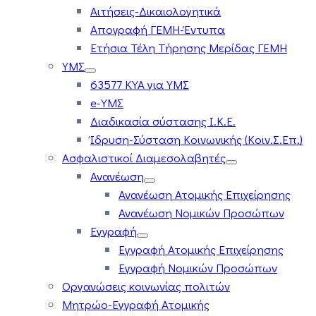
Αιτήσεις-Δικαιολογητικά
Απογραφή ΓΕΜΗ-Έντυπα
Ετήσια Τέλη Τήρησης Μερίδας ΓΕΜΗ
ΥΜΣ
63577 ΚΥΑ για ΥΜΣ
e-ΥΜΣ
Διαδικασία σύστασης Ι.Κ.Ε.
Ίδρυση-Σύσταση Κοινωνικής (Κοιν.Σ.Επ.)
Ασφαλιστικοί Διαμεσολαβητές
Ανανέωση
Ανανέωση Ατομικής Επιχείρησης
Ανανέωση Νομικών Προσώπων
Εγγραφή
Εγγραφή Ατομικής Επιχείρησης
Εγγραφή Νομικών Προσώπων
Οργανώσεις κοινωνίας πολιτών
Μητρώο-Εγγραφή Ατομικής