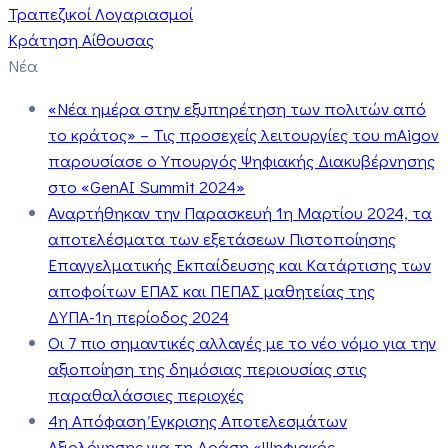
Τραπεζικοί Λογαριασμοί
Κράτηση Αίθουσας
Νέα
«Νέα ημέρα στην εξυπηρέτηση των πολιτών από
το κράτος» – Τις προσεχείς λειτουργίες του mAigov
παρουσίασε ο Υπουργός Ψηφιακής Διακυβέρνησης
στο «GenAI Summit 2024»
Αναρτήθηκαν την Παρασκευή 1η Μαρτίου 2024, τα
αποτελέσματα των εξετάσεων Πιστοποίησης
Επαγγελματικής Εκπαίδευσης και Κατάρτισης των
αποφοίτων ΕΠΑΣ και ΠΕΠΑΣ μαθητείας της
ΔΥΠΑ-1η περίοδος 2024
Οι 7 πιο σημαντικές αλλαγές με το νέο νόμο για την
αξιοποίηση της δημόσιας περιουσίας στις
παραθαλάσσιες περιοχές
4η Απόφαση Έγκρισης Αποτελεσμάτων
Αξιολόγησης για τη Δράση «Ψηφιακός