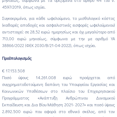
μηνιαίως, σύμφωνα με τα οριζόμενα στο άρθρο 44 του ν.
4597/2019, όπως ισχύει.
​Συγκεκριμένα, για κάθε ωφελούμενο, το μισθολογικό κόστος
(καθαρές αποδοχές και ασφαλιστικές εισφορές ωφελούμενου)
αντιστοιχεί: σε 28,52 ευρώ ημερησίως και όχι μεγαλύτερο από
713,00 ευρώ μηνιαίως, σύμφωνα με την με αριθμό ΥΑ
38866/2022 (ΦΕΚ 2030/Β/21-04-2022), όπως ισχύει.
Προϋπολογισμός
€ 17.153.508
Ποσό ύψους 14.261.​008 ευρώ προέρχεται από
συγχρηματοδοτούμενη δαπάνη του Υπουργείου Εργασίας και
Κοινωνικών Υποθέσεων στο πλαίσιο του Επιχειρησιακού
Προγράμματος «Ανάπτυξη Ανθρώπινου Δυναμικού
Εκπαίδευση και Δια Βίου Μάθηση 2021- 2027» και ποσό ύψους
2.892.500 ευρώ που αφορά στο εθνικό σκέλος, από τον