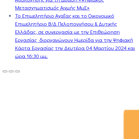
Μετασχηματισμός Αιχμής ΜμΕ»
Το Επιμελητήριο Αχαΐας και το Οικονομικό
Επιμελητήριο Β/Δ Πελοποννήσου & Δυτικής
Ελλάδας, σε συνεργασία με την Επιθεώρηση
Εργασίας διοργανώνουν Ημερίδα για την Ψηφιακή
Κάρτα Εργασίας την Δευτέρα 04 Μαρτίου 2024 και
ώρα 16:30 μμ.