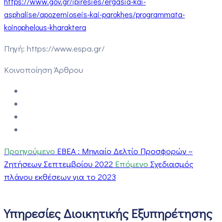
https://www.gov.gr/ipiresies/ergasia-kai-
asphalise/apozemioseis-kai-parokhes/programmata-
koinophelous-kharaktera
Πηγή: https://www.espa.gr/
Κοινοποίηση Άρθρου
Προηγούμενο
ΕΒΕΑ : Μηνιαίο Δελτίο Προσφορών –
Ζητήσεων Σεπτεμβρίου 2022
Επόμενο
Σχεδιασμός
πλάνου εκθέσεων για το 2023
Υπηρεσίες Διοικητικής Εξυπηρέτησης