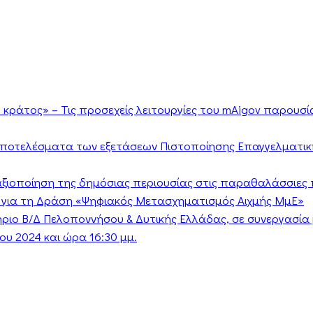
κράτος» – Τις προσεχείς λειτουργίες του mAigov παρουσ
αποτελέσματα των εξετάσεων Πιστοποίησης Επαγγελματικ
ν αξιοποίηση της δημόσιας περιουσίας στις παραθαλάσσιες 
 για τη Δράση «Ψηφιακός Μετασχηματισμός Αιχμής ΜμΕ»
τήριο Β/Δ Πελοποννήσου & Δυτικής Ελλάδας, σε συνεργασί
υ 2024 και ώρα 16:30 μμ.