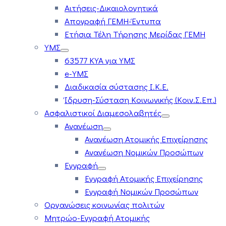
Αιτήσεις-Δικαιολογητικά
Απογραφή ΓΕΜΗ-Έντυπα
Ετήσια Τέλη Τήρησης Μερίδας ΓΕΜΗ
ΥΜΣ
63577 ΚΥΑ για ΥΜΣ
e-ΥΜΣ
Διαδικασία σύστασης Ι.Κ.Ε.
Ίδρυση-Σύσταση Κοινωνικής (Κοιν.Σ.Επ.)
Ασφαλιστικοί Διαμεσολαβητές
Ανανέωση
Ανανέωση Ατομικής Επιχείρησης
Ανανέωση Νομικών Προσώπων
Εγγραφή
Εγγραφή Ατομικής Επιχείρησης
Εγγραφή Νομικών Προσώπων
Οργανώσεις κοινωνίας πολιτών
Μητρώο-Εγγραφή Ατομικής