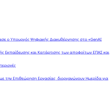
ίασε ο Υπουργός Ψηφιακής Διακυβέρνησης στο «GenAI
ής Εκπαίδευσης και Κατάρτισης των αποφοίτων ΕΠΑΣ και
περιοχές
α με την Επιθεώρηση Εργασίας διοργανώνουν Ημερίδα για