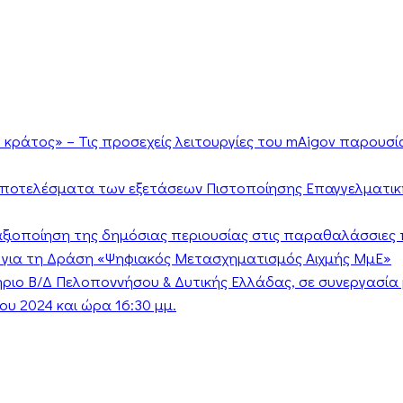
κράτος» – Τις προσεχείς λειτουργίες του mAigov παρουσ
αποτελέσματα των εξετάσεων Πιστοποίησης Επαγγελματικ
ν αξιοποίηση της δημόσιας περιουσίας στις παραθαλάσσιες 
 για τη Δράση «Ψηφιακός Μετασχηματισμός Αιχμής ΜμΕ»
τήριο Β/Δ Πελοποννήσου & Δυτικής Ελλάδας, σε συνεργασί
υ 2024 και ώρα 16:30 μμ.