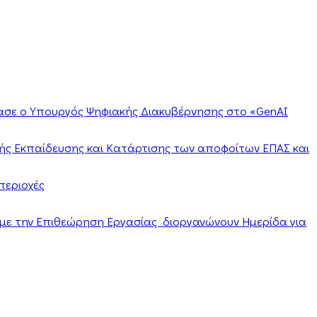
ίασε ο Υπουργός Ψηφιακής Διακυβέρνησης στο «GenAI
ής Εκπαίδευσης και Κατάρτισης των αποφοίτων ΕΠΑΣ και
περιοχές
α με την Επιθεώρηση Εργασίας διοργανώνουν Ημερίδα για