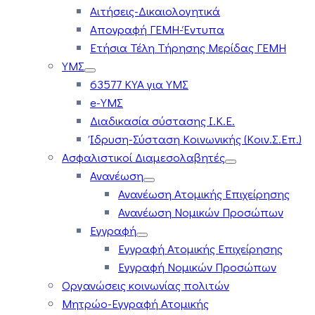
Αιτήσεις-Δικαιολογητικά
Απογραφή ΓΕΜΗ-Έντυπα
Ετήσια Τέλη Τήρησης Μερίδας ΓΕΜΗ
ΥΜΣ
63577 ΚΥΑ για ΥΜΣ
e-ΥΜΣ
Διαδικασία σύστασης Ι.Κ.Ε.
Ίδρυση-Σύσταση Κοινωνικής (Κοιν.Σ.Επ.)
Ασφαλιστικοί Διαμεσολαβητές
Ανανέωση
Ανανέωση Ατομικής Επιχείρησης
Ανανέωση Νομικών Προσώπων
Εγγραφή
Εγγραφή Ατομικής Επιχείρησης
Εγγραφή Νομικών Προσώπων
Οργανώσεις κοινωνίας πολιτών
Μητρώο-Εγγραφή Ατομικής