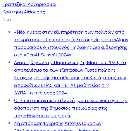
Τραπεζικοί Λογαριασμοί
Κράτηση Αίθουσας
Νέα
«Νέα ημέρα στην εξυπηρέτηση των πολιτών από
το κράτος» – Τις προσεχείς λειτουργίες του mAigov
παρουσίασε ο Υπουργός Ψηφιακής Διακυβέρνησης
στο «GenAI Summit 2024»
Αναρτήθηκαν την Παρασκευή 1η Μαρτίου 2024, τα
αποτελέσματα των εξετάσεων Πιστοποίησης
Επαγγελματικής Εκπαίδευσης και Κατάρτισης των
αποφοίτων ΕΠΑΣ και ΠΕΠΑΣ μαθητείας της
ΔΥΠΑ-1η περίοδος 2024
Οι 7 πιο σημαντικές αλλαγές με το νέο νόμο για την
αξιοποίηση της δημόσιας περιουσίας στις
παραθαλάσσιες περιοχές
4η Απόφαση Έγκρισης Αποτελεσμάτων
Αξιολόγησης για τη Δράση «Ψηφιακός