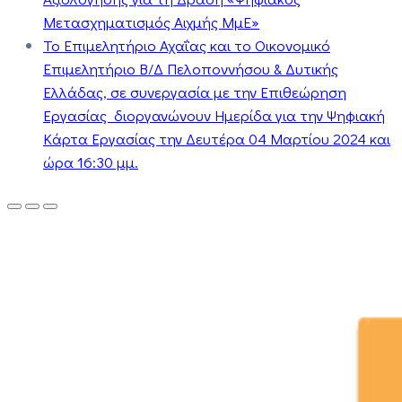
Μετασχηματισμός Αιχμής ΜμΕ»
Το Επιμελητήριο Αχαΐας και το Οικονομικό
Επιμελητήριο Β/Δ Πελοποννήσου & Δυτικής
Ελλάδας, σε συνεργασία με την Επιθεώρηση
Εργασίας διοργανώνουν Ημερίδα για την Ψηφιακή
Κάρτα Εργασίας την Δευτέρα 04 Μαρτίου 2024 και
ώρα 16:30 μμ.