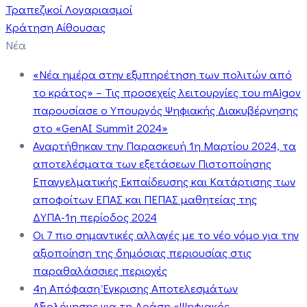
Τραπεζικοί Λογαριασμοί
Κράτηση Αίθουσας
Νέα
«Νέα ημέρα στην εξυπηρέτηση των πολιτών από
το κράτος» – Τις προσεχείς λειτουργίες του mAigov
παρουσίασε ο Υπουργός Ψηφιακής Διακυβέρνησης
στο «GenAI Summit 2024»
Αναρτήθηκαν την Παρασκευή 1η Μαρτίου 2024, τα
αποτελέσματα των εξετάσεων Πιστοποίησης
Επαγγελματικής Εκπαίδευσης και Κατάρτισης των
αποφοίτων ΕΠΑΣ και ΠΕΠΑΣ μαθητείας της
ΔΥΠΑ-1η περίοδος 2024
Οι 7 πιο σημαντικές αλλαγές με το νέο νόμο για την
αξιοποίηση της δημόσιας περιουσίας στις
παραθαλάσσιες περιοχές
4η Απόφαση Έγκρισης Αποτελεσμάτων
Αξιολόγησης για τη Δράση «Ψηφιακός