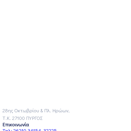
28ης Οκτωβρίου & Πλ. Ηρώων,
Τ.Κ. 27100 ΠΥΡΓΟΣ
Επικοινωνία
Τηλ:
26210 34154, 32225