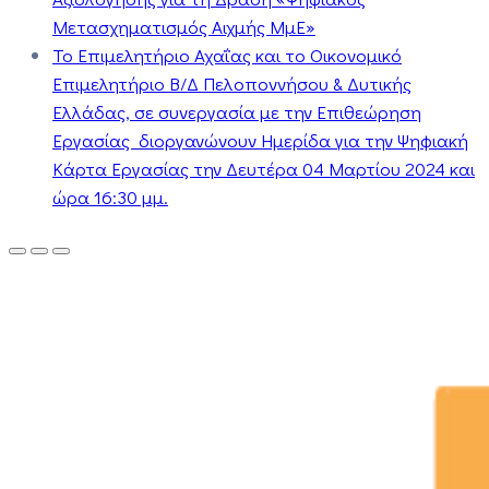
Μετασχηματισμός Αιχμής ΜμΕ»
Το Επιμελητήριο Αχαΐας και το Οικονομικό
Επιμελητήριο Β/Δ Πελοποννήσου & Δυτικής
Ελλάδας, σε συνεργασία με την Επιθεώρηση
Εργασίας διοργανώνουν Ημερίδα για την Ψηφιακή
Κάρτα Εργασίας την Δευτέρα 04 Μαρτίου 2024 και
ώρα 16:30 μμ.