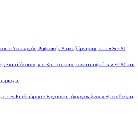
ίασε ο Υπουργός Ψηφιακής Διακυβέρνησης στο «GenAI
ής Εκπαίδευσης και Κατάρτισης των αποφοίτων ΕΠΑΣ και
περιοχές
α με την Επιθεώρηση Εργασίας διοργανώνουν Ημερίδα για