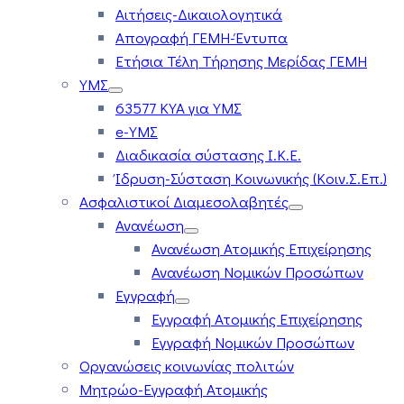
Αιτήσεις-Δικαιολογητικά
Απογραφή ΓΕΜΗ-Έντυπα
Ετήσια Τέλη Τήρησης Μερίδας ΓΕΜΗ
ΥΜΣ
63577 ΚΥΑ για ΥΜΣ
e-ΥΜΣ
Διαδικασία σύστασης Ι.Κ.Ε.
Ίδρυση-Σύσταση Κοινωνικής (Κοιν.Σ.Επ.)
Ασφαλιστικοί Διαμεσολαβητές
Ανανέωση
Ανανέωση Ατομικής Επιχείρησης
Ανανέωση Νομικών Προσώπων
Εγγραφή
Εγγραφή Ατομικής Επιχείρησης
Εγγραφή Νομικών Προσώπων
Οργανώσεις κοινωνίας πολιτών
Μητρώο-Εγγραφή Ατομικής