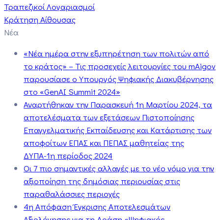
Τραπεζικοί Λογαριασμοί
Κράτηση Αίθουσας
Νέα
«Νέα ημέρα στην εξυπηρέτηση των πολιτών από
το κράτος» – Τις προσεχείς λειτουργίες του mAigov
παρουσίασε ο Υπουργός Ψηφιακής Διακυβέρνησης
στο «GenAI Summit 2024»
Αναρτήθηκαν την Παρασκευή 1η Μαρτίου 2024, τα
αποτελέσματα των εξετάσεων Πιστοποίησης
Επαγγελματικής Εκπαίδευσης και Κατάρτισης των
αποφοίτων ΕΠΑΣ και ΠΕΠΑΣ μαθητείας της
ΔΥΠΑ-1η περίοδος 2024
Οι 7 πιο σημαντικές αλλαγές με το νέο νόμο για την
αξιοποίηση της δημόσιας περιουσίας στις
παραθαλάσσιες περιοχές
4η Απόφαση Έγκρισης Αποτελεσμάτων
Αξιολόγησης για τη Δράση «Ψηφιακός