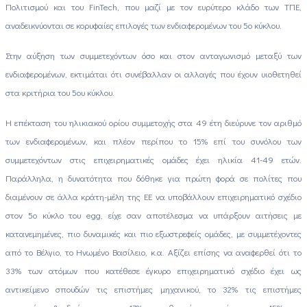
Πολιτισμού και του FinTech, που μαζί με τον ευρύτερο κλάδο των ΤΠΕ,
αναδεικνύονται σε κορυφαίες επιλογές των ενδιαφερομένων του 5ο κύκλου.
Στην αύξηση των συμμετεχόντων όσο και στον ανταγωνισμό μεταξύ των
ενδιαφερομένων, εκτιμάται ότι συνέβαλλαν οι αλλαγές που έχουν υιοθετηθεί
στα κριτήρια του 5ου κύκλου.
Η επέκταση του ηλικιακού ορίου συμμετοχής στα 49 έτη διεύρυνε τον αριθμό
των ενδιαφερομένων, και πλέον περίπου το 15% επί του συνόλου των
συμμετεχόντων στις επιχειρηματικές ομάδες έχει ηλικία 41-49 ετών.
Παράλληλα, η δυνατότητα που δόθηκε για πρώτη φορά σε πολίτες που
διαμένουν σε άλλα κράτη-μέλη της ΕΕ να υποβάλλουν επιχειρηματικό σχέδιο
στον 5ο κύκλο του egg, είχε σαν αποτέλεσμα να υπάρξουν αιτήσεις με
κατανεμημένες, πιο δυναμικές και πιο εξωστρεφείς ομάδες, με συμμετέχοντες
από το Βέλγιο, το Ηνωμένο Βασίλειο, κ.α. Αξίζει επίσης να αναφερθεί ότι το
33% των ατόμων που κατέθεσε έγκυρο επιχειρηματικό σχέδιο έχει ως
αντικείμενο σπουδών τις επιστήμες μηχανικού, το 32% τις επιστήμες