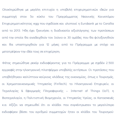
Ολοκληρώθηκε με μεγάλη επιτυχία η υποβολή επιχειρηματικών ιδεών για
συμμετοχή στον 5ο κύκλο του Προγράμματος Νεανικής Καινοτόμου
Επιχειρηματικότητας egg που σχεδίασε και υλοποιεί η Eurobank με το Corallia
από το 2013. Ήδη έχει ξεκινήσει η διαδικασία αξιολόγησης των προτάσεων
από την οποία θα αναδειχθούν τον Ιούνιο οι 30 ομάδες που θα φιλοξενηθούν
και θα υποστηριχθούν για 12 μήνες από το Πρόγραμμα με στόχο να
μετατρέψουν την ιδέα τους σε επιχείρηση.
Φέτος σημειώθηκε ρεκόρ ενδιαφέροντος για το Πρόγραμμα με σχεδόν 2.500
εγγραφές στην ηλεκτρονική πλατφόρμα υποβολής αιτήσεων. Οι προτάσεις που
υποβλήθηκαν καλύπτουν καίριους κλάδους της οικονομίας, όπως ο Τουρισμός,
οι Χρηματοοικονομικές Υπηρεσίες (FinTech), το Ηλεκτρονικό Επιχειρείν, οι
Tεχνολογίες & Eφαρμογές Πληροφορικής – Internet of Things (IoT), η
Βιοτεχνολογία, η Πολιτιστική Bιομηχανία, οι Yπηρεσίες Υγείας, οι Κατασκευές
κ.α. Αξίζει να σημειωθεί ότι οι κλάδοι που συγκέντρωσαν το μεγαλύτερο
ενδιαφέρον βάσει του αριθμού συμμετοχών ήταν οι κλάδοι του Τουρισμού-