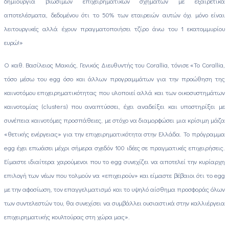
δημιουργία βιώσιμων επιχειρηματικών σχημάτων με εξαιρετικά
αποτελέσματα, δεδομένου ότι το 50% των εταιρειών αυτών όχι μόνο είναι
λειτουργικές αλλά έχουν πραγματοποιήσει τζίρο άνω του 1 εκατομμυρίου
ευρώ!»
Ο καθ. Βασίλειος Μακιός, Γενικός Διευθυντής του Corallia, τόνισε «Το Corallia,
τόσο μέσω του egg όσο και άλλων προγραμμάτων για την προώθηση της
καινοτόμου επιχειρηματικότητας που υλοποιεί αλλά και των οικοσυστημάτων
καινοτομίας (clusters) που αναπτύσσει, έχει αναδείξει και υποστηρίξει με
συνέπεια καινοτόμες προσπάθειες, με στόχο να διαμορφώσει μια κρίσιμη μάζα
«θετικής ενέργειας» για την επιχειρηματικότητα στην Ελλάδα. Το πρόγραμμα
egg έχει επωάσει μέχρι σήμερα σχεδόν 100 ιδέες σε πραγματικές επιχειρήσεις.
Είμαστε ιδιαίτερα χαρούμενοι που το egg συνεχίζει να αποτελεί την κυρίαρχη
επιλογή των νέων που τολμούν να «επιχειρούν» και είμαστε βέβαιοι ότι το egg
με την αφοσίωση, τον επαγγελματισμό και το υψηλό αίσθημα προσφοράς όλων
των συντελεστών του, θα συνεχίσει να συμβάλλει ουσιαστικά στην καλλιέργεια
επιχειρηματικής κουλτούρας στη χώρα μας».