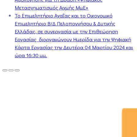
Μετασχηματισμός Αιχμής ΜμΕ»
Το Επιμελητήριο Αχαΐας και το Οικονομικό
Επιμελητήριο Β/Δ Πελοποννήσου & Δυτικής
Ελλάδας, σε συνεργασία με την Επιθεώρηση
Εργασίας διοργανώνουν Ημερίδα για την Ψηφιακή
Κάρτα Εργασίας την Δευτέρα 04 Μαρτίου 2024 και
ώρα 16:30 μμ.