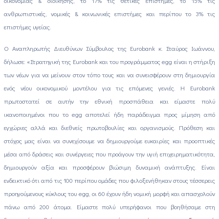
οικονομίας & διοίκησης, το 17% τις θετικές επιστήμες, το 15% τις
ανθρωπιστικές, νομικές & κοινωνικές επιστήμες και περίπου το 3% τις
επιστήμες υγείας.
Ο Αναπληρωτής Διευθύνων Σύμβουλος της Eurobank κ. Σταύρος Ιωάννου,
δήλωσε: «Στρατηγική της Eurobank και του προγράμματος egg είναι η στήριξη
των νέων για να μείνουν στον τόπο τους και να συνεισφέρουν στη δημιουργία
ενός νέου οικονομικού μοντέλου για τις επόμενες γενιές. Η Eurobank
πρωτοστατεί σε αυτήν την εθνική προσπάθεια και είμαστε πολύ
ικανοποιημένοι που το egg αποτελεί ήδη παράδειγμα προς μίμηση από
εγχώριες αλλά και διεθνείς πρωτοβουλίες και οργανισμούς. Πρόθεση και
στόχος μας είναι να συνεχίσουμε να δημιουργούμε ευκαιρίες και προοπτικές
μέσα από δράσεις και συνέργειες που προάγουν την υγιή επιχειρηματικότητα,
δημιουργούν αξία και προσφέρουν βιώσιμη δυναμική ανάπτυξης. Είναι
ενδεικτικό ότι από τις 100 περίπου ομάδες που φιλοξενήθηκαν στους τέσσερεις
προηγούμενους κύκλους του egg, οι 60 έχουν ήδη νομική μορφή και απασχολούν
πάνω από 200 άτομα. Είμαστε πολύ υπερήφανοι που βοηθήσαμε στη