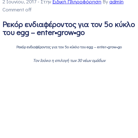
2 Ιουνίου, 2017
- Στην
Ειδική Πληροφόρηση
By
admin
Comment off
Ρεκόρ ενδιαφέροντος για τον 5ο κύκλο
του egg – enter•grow•go
Ρεκόρ ενδιαφέροντος για τον 5ο κύκλο του egg – enter•grow•go
Tον Ιούνιο η επιλογή των 30 νέων ομάδων