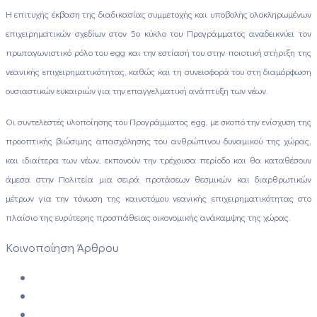
Η επιτυχής έκβαση της διαδικασίας συμμετοχής και υποβολής ολοκληρωμένων
επιχειρηματικών σχεδίων στον 5ο κύκλο του Προγράμματος αναδεικνύει τον
πρωταγωνιστικό ρόλο του egg και την εστίασή του στην ποιοτική στήριξη της
νεανικής επιχειρηματικότητας, καθώς και τη συνεισφορά του στη διαμόρφωση
ουσιαστικών ευκαιριών για την επαγγελματική ανάπτυξη των νέων.
Οι συντελεστές υλοποίησης του Προγράμματος egg, με σκοπό την ενίσχυση της
προοπτικής βιώσιμης απασχόλησης του ανθρώπινου δυναμικού της χώρας,
και ιδιαίτερα των νέων, εκπονούν την τρέχουσα περίοδο και θα καταθέσουν
άμεσα στην Πολιτεία μια σειρά προτάσεων θεσμικών και διαρθρωτικών
μέτρων για την τόνωση της καινοτόμου νεανικής επιχειρηματικότητας στο
πλαίσιο της ευρύτερης προσπάθειας οικονομικής ανάκαμψης της χώρας.
Κοινοποίηση Άρθρου