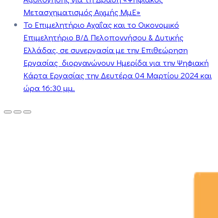
Μετασχηματισμός Αιχμής ΜμΕ»
Το Επιμελητήριο Αχαΐας και το Οικονομικό
Επιμελητήριο Β/Δ Πελοποννήσου & Δυτικής
Ελλάδας, σε συνεργασία με την Επιθεώρηση
Εργασίας διοργανώνουν Ημερίδα για την Ψηφιακή
Κάρτα Εργασίας την Δευτέρα 04 Μαρτίου 2024 και
ώρα 16:30 μμ.