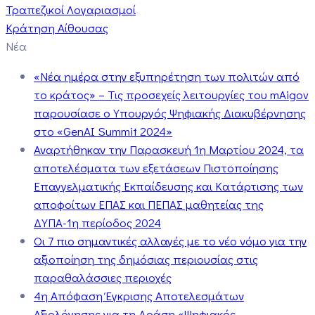
Τραπεζικοί Λογαριασμοί
Κράτηση Αίθουσας
Νέα
«Νέα ημέρα στην εξυπηρέτηση των πολιτών από
το κράτος» – Τις προσεχείς λειτουργίες του mAigov
παρουσίασε ο Υπουργός Ψηφιακής Διακυβέρνησης
στο «GenAI Summit 2024»
Αναρτήθηκαν την Παρασκευή 1η Μαρτίου 2024, τα
αποτελέσματα των εξετάσεων Πιστοποίησης
Επαγγελματικής Εκπαίδευσης και Κατάρτισης των
αποφοίτων ΕΠΑΣ και ΠΕΠΑΣ μαθητείας της
ΔΥΠΑ-1η περίοδος 2024
Οι 7 πιο σημαντικές αλλαγές με το νέο νόμο για την
αξιοποίηση της δημόσιας περιουσίας στις
παραθαλάσσιες περιοχές
4η Απόφαση Έγκρισης Αποτελεσμάτων
Αξιολόγησης για τη Δράση «Ψηφιακός