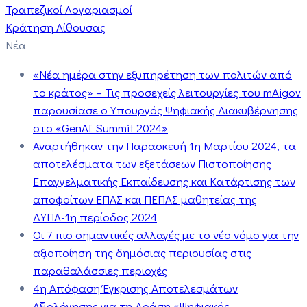
Τραπεζικοί Λογαριασμοί
Κράτηση Αίθουσας
Νέα
«Νέα ημέρα στην εξυπηρέτηση των πολιτών από
το κράτος» – Τις προσεχείς λειτουργίες του mAigov
παρουσίασε ο Υπουργός Ψηφιακής Διακυβέρνησης
στο «GenAI Summit 2024»
Αναρτήθηκαν την Παρασκευή 1η Μαρτίου 2024, τα
αποτελέσματα των εξετάσεων Πιστοποίησης
Επαγγελματικής Εκπαίδευσης και Κατάρτισης των
αποφοίτων ΕΠΑΣ και ΠΕΠΑΣ μαθητείας της
ΔΥΠΑ-1η περίοδος 2024
Οι 7 πιο σημαντικές αλλαγές με το νέο νόμο για την
αξιοποίηση της δημόσιας περιουσίας στις
παραθαλάσσιες περιοχές
4η Απόφαση Έγκρισης Αποτελεσμάτων
Αξιολόγησης για τη Δράση «Ψηφιακός