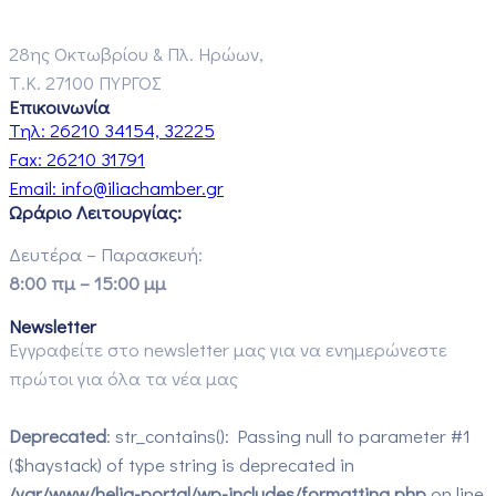
28ης Οκτωβρίου & Πλ. Ηρώων,
Τ.Κ. 27100 ΠΥΡΓΟΣ
Επικοινωνία
Τηλ:
26210 34154, 32225
Fax:
26210 31791
Email:
info@iliachamber.gr
Ωράριο Λειτουργίας:
Δευτέρα – Παρασκευή:
8:00 πμ – 15:00 μμ
Newsletter
Εγγραφείτε στο newsletter μας για να ενημερώνεστε
πρώτοι για όλα τα νέα μας
Deprecated
: str_contains(): Passing null to parameter #1
($haystack) of type string is deprecated in
/var/www/helia-portal/wp-includes/formatting.php
on line