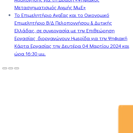
Μετασχηματισμός Αιχμής ΜμΕ»
Το Επιμελητήριο Αχαΐας και το Οικονομικό
Επιμελητήριο Β/Δ Πελοποννήσου & Δυτικής
Ελλάδας, σε συνεργασία με την Επιθεώρηση
Εργασίας διοργανώνουν Ημερίδα για την Ψηφιακή
Κάρτα Εργασίας την Δευτέρα 04 Μαρτίου 2024 και
ώρα 16:30 μμ.