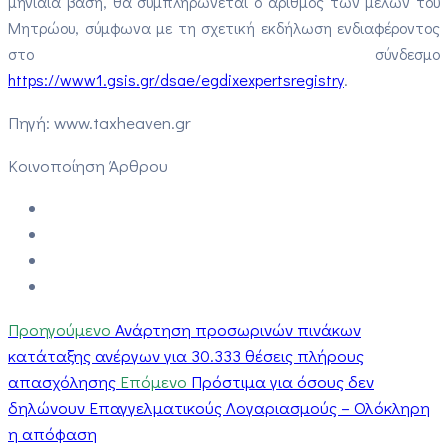
μηνιαία βάση, θα συμπληρώνεται ο αριθμός των μελών του
Μητρώου, σύμφωνα με τη σχετική εκδήλωση ενδιαφέροντος
στο σύνδεσμο
https://www1.gsis.gr/dsae/egdixexpertsregistry
.
Πηγή: www.taxheaven.gr
Κοινοποίηση Άρθρου
Προηγούμενο
Ανάρτηση προσωρινών πινάκων
κατάταξης ανέργων για 30.333 θέσεις πλήρους
απασχόλησης
Επόμενο
Πρόστιμα για όσους δεν
δηλώνουν Επαγγελματικούς Λογαριασμούς – Ολόκληρη
η απόφαση