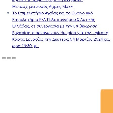
Μετασχηματισμός Αιχμής ΜμΕ»
Το Επιμελητήριο Αχαΐας και το Οικονομικό
Επιμελητήριο Β/Δ Πελοποννήσου & Δυτικής
Ελλάδας, σε συνεργασία με την Επιθεώρηση
Εργασίας διοργανώνουν Ημερίδα για την Ψηφιακή
Κάρτα Εργασίας την Δευτέρα 04 Μαρτίου 2024 και
ώρα 16:30 μμ.