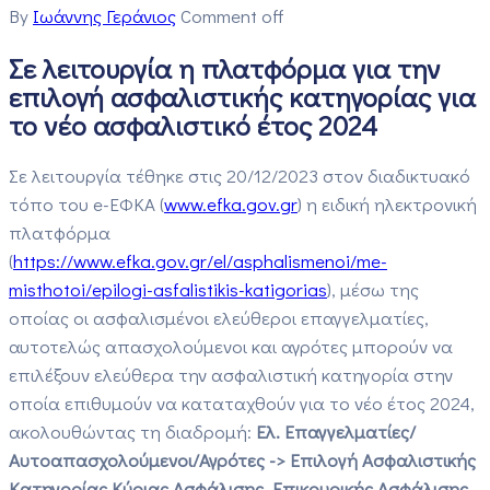
By
Ιωάννης Γεράνιος
Comment off
Σε λειτουργία η πλατφόρμα για την
επιλογή ασφαλιστικής κατηγορίας για
το νέο ασφαλιστικό έτος 2024
Σε λειτουργία τέθηκε στις 20/12/2023 στον διαδικτυακό
τόπο του e-ΕΦΚΑ (
www.efka.gov.gr
) η ειδική ηλεκτρονική
πλατφόρμα
(
https://www.efka.gov.gr/el/asphalismenoi/me-
misthotoi/epilogi-asfalistikis-katigorias
), μέσω της
οποίας οι ασφαλισμένοι ελεύθεροι επαγγελματίες,
αυτοτελώς απασχολούμενοι και αγρότες μπορούν να
επιλέξουν ελεύθερα την ασφαλιστική κατηγορία στην
οποία επιθυμούν να καταταχθούν για το νέο έτος 2024,
ακολουθώντας τη διαδρομή:
Ελ. Επαγγελματίες/
Αυτοαπασχολούμενοι/Αγρότες -> Επιλογή Ασφαλιστικής
Κατηγορίας Κύριας Ασφάλισης, Επικουρικής Ασφάλισης