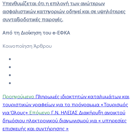
Υπενθυμίζεται ότι η επιλογή των ανώτερων
ασφαλιστικών κατηγοριών οδηγεί και σε υψηλότερες
συνταξιοδοτικές παροχές.
Από τη Διοίκηση του e-ΕΦΚΑ
Κοινοποίηση Άρθρου
Προηγούμενο
Πληρωμές ιδιοκτητών καταλυμάτων και
τουριστικών γραφείων για το πρόγραμμα «Τουρισμός
για Όλους»
Επόμενο
Γ.Ν. ΗΛΕΙΑΣ Διακήρυξη ανοικτού
δημόσιου ηλεκτρονικού διαγωνισμού για « υπηρεσίες
επισκευής και συντήρησης »