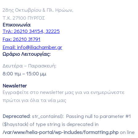
28ης Οκτωβρίου & Πλ. Ηρώων,
Τ.Κ. 27100 ΠΥΡΓΟΣ
Επικοινωνία
Τηλ:
26210 34154, 32225
Fax:
26210 31791
Email:
info@iliachamber.gr
Ωράριο Λειτουργίας:
Δευτέρα – Παρασκευή:
8:00 πμ – 15:00 μμ
Newsletter
Εγγραφείτε στο newsletter μας για να ενημερώνεστε
πρώτοι για όλα τα νέα μας
Deprecated
: str_contains(): Passing null to parameter #1
($haystack) of type string is deprecated in
/var/www/helia-portal/wp-includes/formatting.php
on line