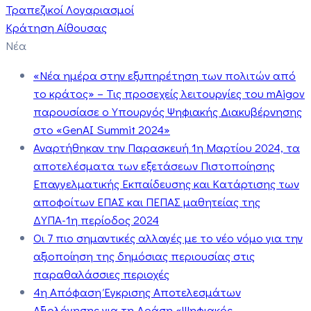
Τραπεζικοί Λογαριασμοί
Κράτηση Αίθουσας
Νέα
«Νέα ημέρα στην εξυπηρέτηση των πολιτών από
το κράτος» – Τις προσεχείς λειτουργίες του mAigov
παρουσίασε ο Υπουργός Ψηφιακής Διακυβέρνησης
στο «GenAI Summit 2024»
Αναρτήθηκαν την Παρασκευή 1η Μαρτίου 2024, τα
αποτελέσματα των εξετάσεων Πιστοποίησης
Επαγγελματικής Εκπαίδευσης και Κατάρτισης των
αποφοίτων ΕΠΑΣ και ΠΕΠΑΣ μαθητείας της
ΔΥΠΑ-1η περίοδος 2024
Οι 7 πιο σημαντικές αλλαγές με το νέο νόμο για την
αξιοποίηση της δημόσιας περιουσίας στις
παραθαλάσσιες περιοχές
4η Απόφαση Έγκρισης Αποτελεσμάτων
Αξιολόγησης για τη Δράση «Ψηφιακός