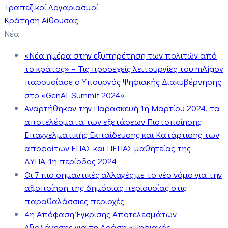
Τραπεζικοί Λογαριασμοί
Κράτηση Αίθουσας
Νέα
«Νέα ημέρα στην εξυπηρέτηση των πολιτών από
το κράτος» – Τις προσεχείς λειτουργίες του mAigov
παρουσίασε ο Υπουργός Ψηφιακής Διακυβέρνησης
στο «GenAI Summit 2024»
Αναρτήθηκαν την Παρασκευή 1η Μαρτίου 2024, τα
αποτελέσματα των εξετάσεων Πιστοποίησης
Επαγγελματικής Εκπαίδευσης και Κατάρτισης των
αποφοίτων ΕΠΑΣ και ΠΕΠΑΣ μαθητείας της
ΔΥΠΑ-1η περίοδος 2024
Οι 7 πιο σημαντικές αλλαγές με το νέο νόμο για την
αξιοποίηση της δημόσιας περιουσίας στις
παραθαλάσσιες περιοχές
4η Απόφαση Έγκρισης Αποτελεσμάτων
Αξιολόγησης για τη Δράση «Ψηφιακός