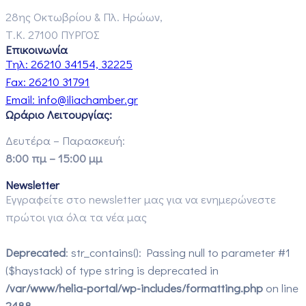
28ης Οκτωβρίου & Πλ. Ηρώων,
Τ.Κ. 27100 ΠΥΡΓΟΣ
Επικοινωνία
Τηλ:
26210 34154, 32225
Fax:
26210 31791
Email:
info@iliachamber.gr
Ωράριο Λειτουργίας:
Δευτέρα – Παρασκευή:
8:00 πμ – 15:00 μμ
Newsletter
Εγγραφείτε στο newsletter μας για να ενημερώνεστε
πρώτοι για όλα τα νέα μας
Deprecated
: str_contains(): Passing null to parameter #1
($haystack) of type string is deprecated in
/var/www/helia-portal/wp-includes/formatting.php
on line
2488