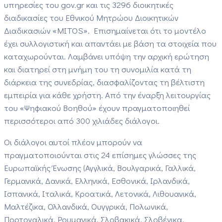
υπηρεσίες του gov.gr και τις 3296 διοικητικές
διαδικασίες του Εθνικού Μητρώου Διοικητικών
Διαδικασιών «MITOS». Επισημαίνεται ότι το μοντέλο
έχει συλλογιστική και απαντάει με βάση τα στοιχεία που
καταχωρούνται. Λαμβάνει υπόψη την αρχική ερώτηση
και διατηρεί στη μνήμη του τη συνομιλία κατά τη
διάρκεια της συνεδρίας, διασφαλίζοντας τη βέλτιστη
εμπειρία για κάθε χρήστη. Από την έναρξη λειτουργίας
του «Ψηφιακού Βοηθού» έχουν πραγματοποιηθεί
περισσότεροι από 300 χιλιάδες διάλογοι.
Οι διάλογοι αυτοί πλέον μπορούν να
πραγματοποιούνται στις 24 επίσημες γλώσσες της
Ευρωπαϊκής Ένωσης (Αγγλικά, Βουλγαρικά, Γαλλικά,
Γερμανικά, Δανικά, Ελληνικά, Εσθονικά, Ιρλανδικά,
Ισπανικά, Ιταλικά, Κροατικά, Λετονικά, Λιθουανικά,
Μαλτέζικα, Ολλανδικά, Ουγγρικά, Πολωνικά,
Πορτογαλικά, Ρουμανικά, Σλοβακικά, Σλοβένικα,