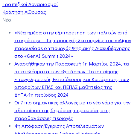
Τραπεζικοί Λογαριασμοί
Κράτηση Αίθουσας
Νέα
«Νέα ημέρα στην εξυπηρέτηση των πολιτών από
το κράτος» – Τις προσεχείς λειτουργίες του mAigov
παρουσίασε ο Υπουργός Ψηφιακής Διακυβέρνησης
στο «GenAI Summit 2024»
Αναρτήθηκαν την Παρασκευή 1η Μαρτίου 2024, τα
αποτελέσματα των εξετάσεων Πιστοποίησης
Επαγγελματικής Εκπαίδευσης και Κατάρτισης των
αποφοίτων ΕΠΑΣ και ΠΕΠΑΣ μαθητείας της
ΔΥΠΑ-1η περίοδος 2024
Οι 7 πιο σημαντικές αλλαγές με το νέο νόμο για την
αξιοποίηση της δημόσιας περιουσίας στις
παραθαλάσσιες περιοχές
4η Απόφαση Έγκρισης Αποτελεσμάτων
Αξιολόγησης για τη Δράση «Ψηφιακός