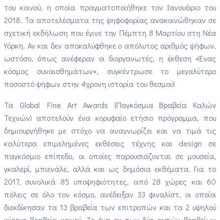
του κοινού, η οποία πραγματοποιήθηκε τον Ιανουάριο του
2018. Τα αποτελέσματα της ψηφοφορίας ανακοινώθηκαν σε
σχετική εκδήλωση που έγινε την Πέμπτη 8 Μαρτίου στη Νέα
Υόρκη. Αν και δεν αποκαλύφθηκε ο απόλυτος αριθμός ψήφων,
ωστόσο, όπως ανέφεραν οι διοργανωτές, η έκθεση «Ένας
κόσμος συναισθημάτων», συγκέντρωσε το μεγαλύτερο
ποσοστό ψήφων στην 4χρονη ιστορία του θεσμού!
Τα Global Fine Art Awards (Παγκόσμια Βραβεία Καλών
Τεχνών) αποτελούν ένα κορυφαίο ετήσιο πρόγραμμα, που
δημιουργήθηκε με στόχο να αναγνωρίζει και να τιμά τις
καλύτερα επιμελημένες εκθέσεις τέχνης και design σε
παγκόσμιο επίπεδο, οι οποίες παρουσιάζονται σε μουσεία,
γκαλερί, μπιενάλε, αλλά και ως δημόσια εκθέματα. Για το
2017, συνολικά 85 υποψηφιότητες, από 28 χώρες και 60
πόλεις σε όλο τον κόσμο, ανέδειξαν 33 φιναλίστ, οι οποίοι
διεκδίκησαν τα 13 βραβεία των επιτροπών και τα 2 υψηλού
κύρους βραβεία κοινού. Το ένα εκ των δύο αυτών βραβείων