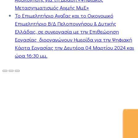
Μετασχηματισμός Αιχμής ΜμΕ»
Το Επιμελητήριο Αχαΐας και το Οικονομικό
Επιμελητήριο Β/Δ Πελοποννήσου & Δυτικής
Ελλάδας, σε συνεργασία με την Επιθεώρηση
Εργασίας διοργανώνουν Ημερίδα για την Ψηφιακή
Κάρτα Εργασίας την Δευτέρα 04 Μαρτίου 2024 και
ώρα 16:30 μμ.