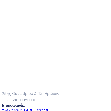
28ης Οκτωβρίου & Πλ. Ηρώων,
Τ.Κ. 27100 ΠΥΡΓΟΣ
Επικοινωνία
Τηλ:
26210 34154, 32225