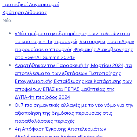
Τραπεζικοί Λογαριασμοί
Κράτηση Αίθουσας
Νέα
«Νέα ημέρα στην εξυπηρέτηση των πολιτών από
το κράτος» – Τις προσεχείς λειτουργίες του mAigov
παρουσίασε ο Υπουργός Ψηφιακής Διακυβέρνησης
στο «GenAI Summit 2024»
Αναρτήθηκαν την Παρασκευή 1η Μαρτίου 2024, τα
αποτελέσματα των εξετάσεων Πιστοποίησης
Επαγγελματικής Εκπαίδευσης και Κατάρτισης των
αποφοίτων ΕΠΑΣ και ΠΕΠΑΣ μαθητείας της
ΔΥΠΑ-1η περίοδος 2024
Οι 7 πιο σημαντικές αλλαγές με το νέο νόμο για την
αξιοποίηση της δημόσιας περιουσίας στις
παραθαλάσσιες περιοχές
4η Απόφαση Έγκρισης Αποτελεσμάτων
Αξιολόγησης για τη Δράση «Ψηφιακός