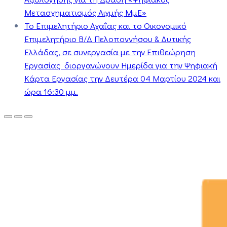
Μετασχηματισμός Αιχμής ΜμΕ»
Το Επιμελητήριο Αχαΐας και το Οικονομικό
Επιμελητήριο Β/Δ Πελοποννήσου & Δυτικής
Ελλάδας, σε συνεργασία με την Επιθεώρηση
Εργασίας διοργανώνουν Ημερίδα για την Ψηφιακή
Κάρτα Εργασίας την Δευτέρα 04 Μαρτίου 2024 και
ώρα 16:30 μμ.