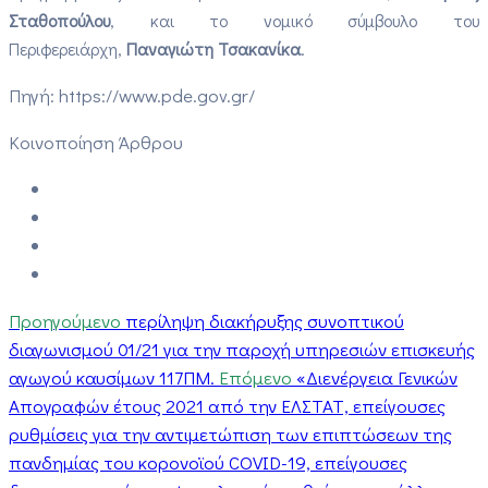
Σταθοπούλου
, και το νομικό σύμβουλο του
Περιφερειάρχη,
Παναγιώτη Τσακανίκα
.
Πηγή: https://www.pde.gov.gr/
Κοινοποίηση Άρθρου
Προηγούμενο
περίληψη διακήρυξης συνοπτικού
διαγωνισμού 01/21 για την παροχή υπηρεσιών επισκευής
αγωγού καυσίμων 117ΠΜ.
Επόμενο
«Διενέργεια Γενικών
Απογραφών έτους 2021 από την ΕΛΣΤΑΤ, επείγουσες
ρυθμίσεις για την αντιμετώπιση των επιπτώσεων της
πανδημίας του κορονοϊού COVID-19, επείγουσες