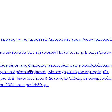
κράτος» – Τις προσεχείς λειτουργίες του mAigov παρουσ
αποτελέσματα των εξετάσεων Πιστοποίησης Επαγγελματικ
ν αξιοποίηση της δημόσιας περιουσίας στις παραθαλάσσιες 
 για τη Δράση «Ψηφιακός Μετασχηματισμός Αιχμής ΜμΕ»
τήριο Β/Δ Πελοποννήσου & Δυτικής Ελλάδας, σε συνεργασί
υ 2024 και ώρα 16:30 μμ.