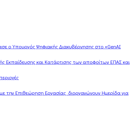
ίασε ο Υπουργός Ψηφιακής Διακυβέρνησης στο «GenAI
ής Εκπαίδευσης και Κατάρτισης των αποφοίτων ΕΠΑΣ και
περιοχές
α με την Επιθεώρηση Εργασίας διοργανώνουν Ημερίδα για