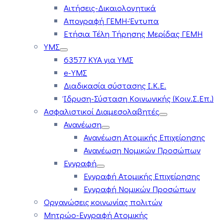
Αιτήσεις-Δικαιολογητικά
Απογραφή ΓΕΜΗ-Έντυπα
Ετήσια Τέλη Τήρησης Μερίδας ΓΕΜΗ
ΥΜΣ
63577 ΚΥΑ για ΥΜΣ
e-ΥΜΣ
Διαδικασία σύστασης Ι.Κ.Ε.
Ίδρυση-Σύσταση Κοινωνικής (Κοιν.Σ.Επ.)
Ασφαλιστικοί Διαμεσολαβητές
Ανανέωση
Ανανέωση Ατομικής Επιχείρησης
Ανανέωση Νομικών Προσώπων
Εγγραφή
Εγγραφή Ατομικής Επιχείρησης
Εγγραφή Νομικών Προσώπων
Οργανώσεις κοινωνίας πολιτών
Μητρώο-Εγγραφή Ατομικής