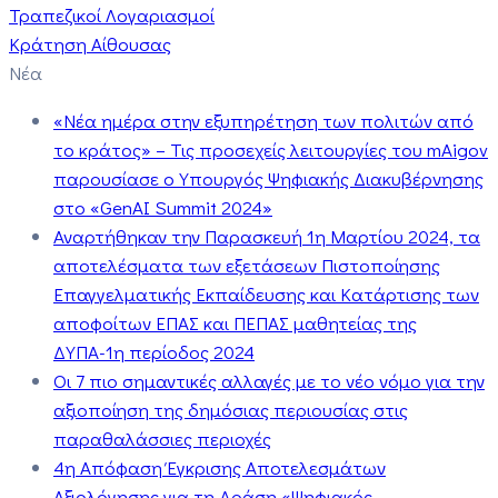
Τραπεζικοί Λογαριασμοί
Κράτηση Αίθουσας
Νέα
«Νέα ημέρα στην εξυπηρέτηση των πολιτών από
το κράτος» – Τις προσεχείς λειτουργίες του mAigov
παρουσίασε ο Υπουργός Ψηφιακής Διακυβέρνησης
στο «GenAI Summit 2024»
Αναρτήθηκαν την Παρασκευή 1η Μαρτίου 2024, τα
αποτελέσματα των εξετάσεων Πιστοποίησης
Επαγγελματικής Εκπαίδευσης και Κατάρτισης των
αποφοίτων ΕΠΑΣ και ΠΕΠΑΣ μαθητείας της
ΔΥΠΑ-1η περίοδος 2024
Οι 7 πιο σημαντικές αλλαγές με το νέο νόμο για την
αξιοποίηση της δημόσιας περιουσίας στις
παραθαλάσσιες περιοχές
4η Απόφαση Έγκρισης Αποτελεσμάτων
Αξιολόγησης για τη Δράση «Ψηφιακός