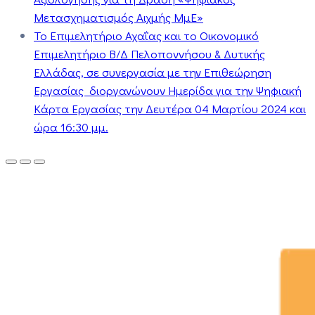
Μετασχηματισμός Αιχμής ΜμΕ»
Το Επιμελητήριο Αχαΐας και το Οικονομικό
Επιμελητήριο Β/Δ Πελοποννήσου & Δυτικής
Ελλάδας, σε συνεργασία με την Επιθεώρηση
Εργασίας διοργανώνουν Ημερίδα για την Ψηφιακή
Κάρτα Εργασίας την Δευτέρα 04 Μαρτίου 2024 και
ώρα 16:30 μμ.