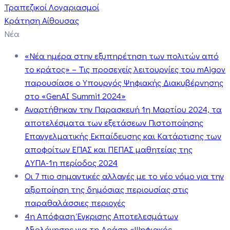
Τραπεζικοί Λογαριασμοί
Κράτηση Αίθουσας
Νέα
«Νέα ημέρα στην εξυπηρέτηση των πολιτών από
το κράτος» – Τις προσεχείς λειτουργίες του mAigov
παρουσίασε ο Υπουργός Ψηφιακής Διακυβέρνησης
στο «GenAI Summit 2024»
Αναρτήθηκαν την Παρασκευή 1η Μαρτίου 2024, τα
αποτελέσματα των εξετάσεων Πιστοποίησης
Επαγγελματικής Εκπαίδευσης και Κατάρτισης των
αποφοίτων ΕΠΑΣ και ΠΕΠΑΣ μαθητείας της
ΔΥΠΑ-1η περίοδος 2024
Οι 7 πιο σημαντικές αλλαγές με το νέο νόμο για την
αξιοποίηση της δημόσιας περιουσίας στις
παραθαλάσσιες περιοχές
4η Απόφαση Έγκρισης Αποτελεσμάτων
Αξιολόγησης για τη Δράση «Ψηφιακός