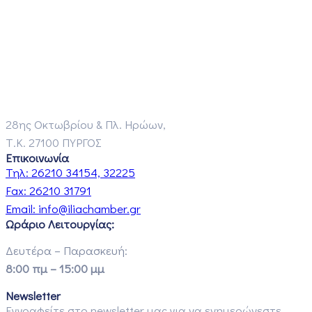
28ης Οκτωβρίου & Πλ. Ηρώων,
Τ.Κ. 27100 ΠΥΡΓΟΣ
Επικοινωνία
Τηλ:
26210 34154, 32225
Fax:
26210 31791
Email:
info@iliachamber.gr
Ωράριο Λειτουργίας:
Δευτέρα – Παρασκευή:
8:00 πμ – 15:00 μμ
Newsletter
Εγγραφείτε στο newsletter μας για να ενημερώνεστε