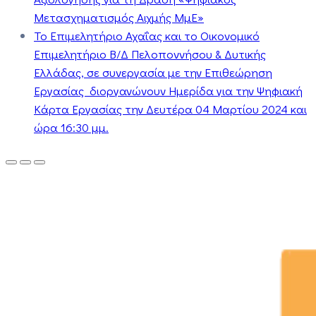
Μετασχηματισμός Αιχμής ΜμΕ»
Το Επιμελητήριο Αχαΐας και το Οικονομικό
Επιμελητήριο Β/Δ Πελοποννήσου & Δυτικής
Ελλάδας, σε συνεργασία με την Επιθεώρηση
Εργασίας διοργανώνουν Ημερίδα για την Ψηφιακή
Κάρτα Εργασίας την Δευτέρα 04 Μαρτίου 2024 και
ώρα 16:30 μμ.