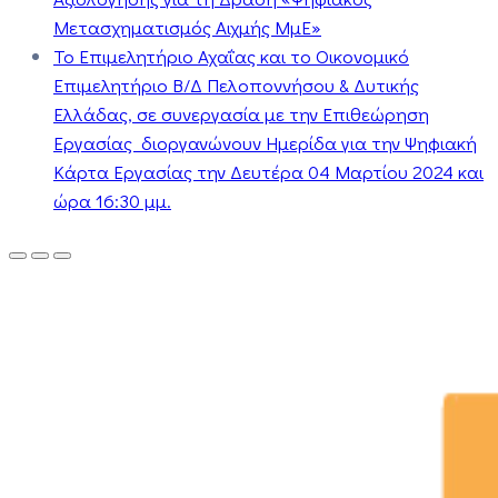
Μετασχηματισμός Αιχμής ΜμΕ»
Το Επιμελητήριο Αχαΐας και το Οικονομικό
Επιμελητήριο Β/Δ Πελοποννήσου & Δυτικής
Ελλάδας, σε συνεργασία με την Επιθεώρηση
Εργασίας διοργανώνουν Ημερίδα για την Ψηφιακή
Κάρτα Εργασίας την Δευτέρα 04 Μαρτίου 2024 και
ώρα 16:30 μμ.