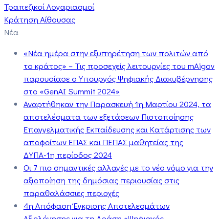
Τραπεζικοί Λογαριασμοί
Κράτηση Αίθουσας
Νέα
«Νέα ημέρα στην εξυπηρέτηση των πολιτών από
το κράτος» – Τις προσεχείς λειτουργίες του mAigov
παρουσίασε ο Υπουργός Ψηφιακής Διακυβέρνησης
στο «GenAI Summit 2024»
Αναρτήθηκαν την Παρασκευή 1η Μαρτίου 2024, τα
αποτελέσματα των εξετάσεων Πιστοποίησης
Επαγγελματικής Εκπαίδευσης και Κατάρτισης των
αποφοίτων ΕΠΑΣ και ΠΕΠΑΣ μαθητείας της
ΔΥΠΑ-1η περίοδος 2024
Οι 7 πιο σημαντικές αλλαγές με το νέο νόμο για την
αξιοποίηση της δημόσιας περιουσίας στις
παραθαλάσσιες περιοχές
4η Απόφαση Έγκρισης Αποτελεσμάτων
Αξιολόγησης για τη Δράση «Ψηφιακός