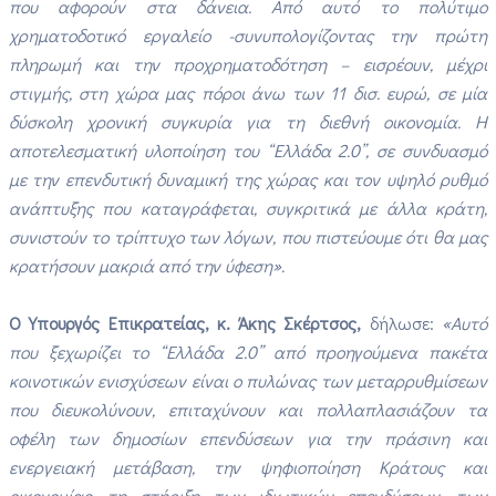
που αφορούν στα δάνεια. Από αυτό το πολύτιμο
χρηματοδοτικό εργαλείο -συνυπολογίζοντας την πρώτη
πληρωμή και την προχρηματοδότηση – εισρέουν, μέχρι
στιγμής, στη χώρα μας πόροι άνω των 11 δισ. ευρώ, σε μία
δύσκολη χρονική συγκυρία για τη διεθνή οικονομία. Η
αποτελεσματική υλοποίηση του “Ελλάδα 2.0”, σε συνδυασμό
με την επενδυτική δυναμική της χώρας και τον υψηλό ρυθμό
ανάπτυξης που καταγράφεται, συγκριτικά με άλλα κράτη,
συνιστούν το τρίπτυχο των λόγων, που πιστεύουμε ότι θα μας
κρατήσουν μακριά από την ύφεση».
Ο Υπουργός Επικρατείας, κ. Άκης Σκέρτσος,
δήλωσε:
«Αυτό
που ξεχωρίζει το “Ελλάδα 2.0” από προηγούμενα πακέτα
κοινοτικών ενισχύσεων είναι ο πυλώνας των μεταρρυθμίσεων
που διευκολύνουν, επιταχύνουν και πολλαπλασιάζουν τα
οφέλη των δημοσίων επενδύσεων για την πράσινη και
ενεργειακή μετάβαση, την ψηφιοποίηση Κράτους και
οικονομίας, τη στήριξη των ιδιωτικών επενδύσεων, των