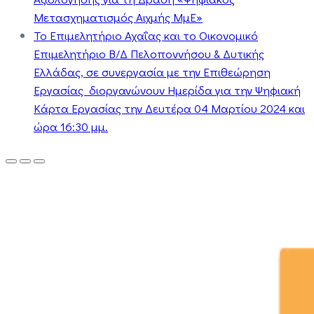
Μετασχηματισμός Αιχμής ΜμΕ»
Το Επιμελητήριο Αχαΐας και το Οικονομικό
Επιμελητήριο Β/Δ Πελοποννήσου & Δυτικής
Ελλάδας, σε συνεργασία με την Επιθεώρηση
Εργασίας διοργανώνουν Ημερίδα για την Ψηφιακή
Κάρτα Εργασίας την Δευτέρα 04 Μαρτίου 2024 και
ώρα 16:30 μμ.