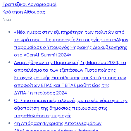
Τραπεζικοί Λογαριασμοί
Κράτηση Αίθουσας
Νέα
«Νέα ημέρα στην εξυπηρέτηση των πολιτών από
το κράτος» – Τις προσεχείς λειτουργίες του mAigov
παρουσίασε ο Υπουργός Ψηφιακής Διακυβέρνησης
στο «GenAI Summit 2024»
Αναρτήθηκαν την Παρασκευή 1η Μαρτίου 2024, τα
αποτελέσματα των εξετάσεων Πιστοποίησης
Επαγγελματικής Εκπαίδευσης και Κατάρτισης των
αποφοίτων ΕΠΑΣ και ΠΕΠΑΣ μαθητείας της
ΔΥΠΑ-1η περίοδος 2024
Οι 7 πιο σημαντικές αλλαγές με το νέο νόμο για την
αξιοποίηση της δημόσιας περιουσίας στις
παραθαλάσσιες περιοχές
4η Απόφαση Έγκρισης Αποτελεσμάτων
Αξιολόγησης για τη Δράση «Ψηφιακός