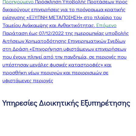
Προηγούμενο
Πρόσκληση Υποβολής Προτάσεων προς
δικαιούχους επιχειρήσεις για το πρόγραμμα κρατικής
ενίσχυσης «ΕΞΥΠΝΗ ΜΕΤΑΠΟΙΗΣΗ» στο πλαίσιο του
Ταμείου Ανάκαμψης και Ανθεκτικότητας.
Επόμενο
Παράταση έως 07/12/2022 της ημερομηνίας υποβολής
Αιτήσεων Χρηματοδότησης Επιχειρηματικών Σχεδίων
στη Δράση «Επιχορήγηση υφιστάμενων επιχειρήσεων
που έχουν πληγεί από την πανδημία, σε περιοχές που
υπέστησαν μεγάλες φυσικές καταστροφές» και
προσθήκη νέων περιοχών και περιορισμών σε
υφιστάμενες περιοχές
Υπηρεσίες Διοικητικής Εξυπηρέτησης