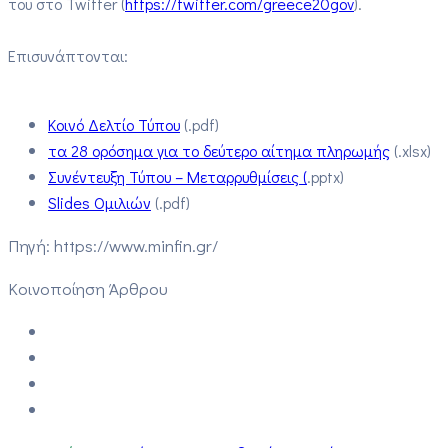
του στο Twitter (
https://twitter.com/greece20gov
).
Επισυνάπτονται:
Κοινό Δελτίο Τύπου
(.pdf)
τα 28 ορόσημα για το δεύτερο αίτημα πληρωμής
(.xlsx)
Συνέντευξη Τύπου – Μεταρρυθμίσεις (
.pptx)
Slides Ομιλιών
(.pdf)
Πηγή: https://www.minfin.gr/
Κοινοποίηση Άρθρου