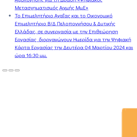
Μετασχηματισμός Αιχμής ΜμΕ»
Το Επιμελητήριο Αχαΐας και το Οικονομικό
Επιμελητήριο Β/Δ Πελοποννήσου & Δυτικής
Ελλάδας, σε συνεργασία με την Επιθεώρηση
Εργασίας διοργανώνουν Ημερίδα για την Ψηφιακή
Κάρτα Εργασίας την Δευτέρα 04 Μαρτίου 2024 και
ώρα 16:30 μμ.