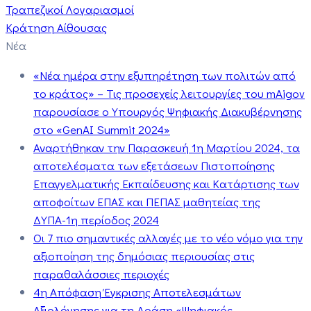
Τραπεζικοί Λογαριασμοί
Κράτηση Αίθουσας
Νέα
«Νέα ημέρα στην εξυπηρέτηση των πολιτών από
το κράτος» – Τις προσεχείς λειτουργίες του mAigov
παρουσίασε ο Υπουργός Ψηφιακής Διακυβέρνησης
στο «GenAI Summit 2024»
Αναρτήθηκαν την Παρασκευή 1η Μαρτίου 2024, τα
αποτελέσματα των εξετάσεων Πιστοποίησης
Επαγγελματικής Εκπαίδευσης και Κατάρτισης των
αποφοίτων ΕΠΑΣ και ΠΕΠΑΣ μαθητείας της
ΔΥΠΑ-1η περίοδος 2024
Οι 7 πιο σημαντικές αλλαγές με το νέο νόμο για την
αξιοποίηση της δημόσιας περιουσίας στις
παραθαλάσσιες περιοχές
4η Απόφαση Έγκρισης Αποτελεσμάτων
Αξιολόγησης για τη Δράση «Ψηφιακός