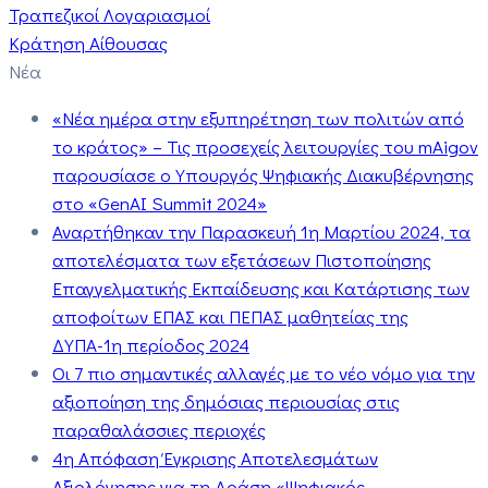
Τραπεζικοί Λογαριασμοί
Κράτηση Αίθουσας
Νέα
«Νέα ημέρα στην εξυπηρέτηση των πολιτών από
το κράτος» – Τις προσεχείς λειτουργίες του mAigov
παρουσίασε ο Υπουργός Ψηφιακής Διακυβέρνησης
στο «GenAI Summit 2024»
Αναρτήθηκαν την Παρασκευή 1η Μαρτίου 2024, τα
αποτελέσματα των εξετάσεων Πιστοποίησης
Επαγγελματικής Εκπαίδευσης και Κατάρτισης των
αποφοίτων ΕΠΑΣ και ΠΕΠΑΣ μαθητείας της
ΔΥΠΑ-1η περίοδος 2024
Οι 7 πιο σημαντικές αλλαγές με το νέο νόμο για την
αξιοποίηση της δημόσιας περιουσίας στις
παραθαλάσσιες περιοχές
4η Απόφαση Έγκρισης Αποτελεσμάτων
Αξιολόγησης για τη Δράση «Ψηφιακός