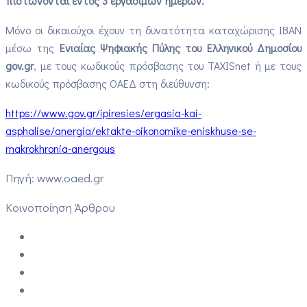
πιστώνονται εντός 3 εργάσιμων ημερών.
Μόνο οι δικαιούχοι έχουν τη δυνατότητα καταχώρισης ΙΒΑΝ
μέσω της
Ενιαίας Ψηφιακής Πύλης του Ελληνικού Δημοσίου
gov.gr
, με τους κωδικούς πρόσβασης του TAXISnet ή με τους
κωδικούς πρόσβασης ΟΑΕΔ στη διεύθυνση:
https://www.gov.gr/ipiresies/ergasia-kai-
asphalise/anergia/ektakte-oikonomike-eniskhuse-se-
makrokhronia-anergous
Πηγή: www.oaed.gr
Κοινοποίηση Άρθρου