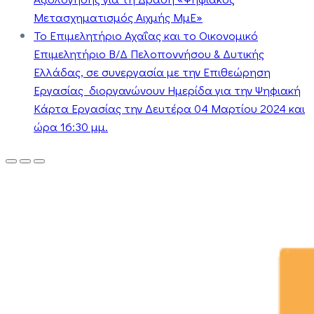
Μετασχηματισμός Αιχμής ΜμΕ»
Το Επιμελητήριο Αχαΐας και το Οικονομικό
Επιμελητήριο Β/Δ Πελοποννήσου & Δυτικής
Ελλάδας, σε συνεργασία με την Επιθεώρηση
Εργασίας διοργανώνουν Ημερίδα για την Ψηφιακή
Κάρτα Εργασίας την Δευτέρα 04 Μαρτίου 2024 και
ώρα 16:30 μμ.