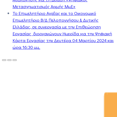
Μετασχηματισμός Αιχμής ΜμΕ»
Το Επιμελητήριο Αχαΐας και το Οικονομικό
Επιμελητήριο Β/Δ Πελοποννήσου & Δυτικής
Ελλάδας, σε συνεργασία με την Επιθεώρηση
Εργασίας διοργανώνουν Ημερίδα για την Ψηφιακή
Κάρτα Εργασίας την Δευτέρα 04 Μαρτίου 2024 και
ώρα 16:30 μμ.