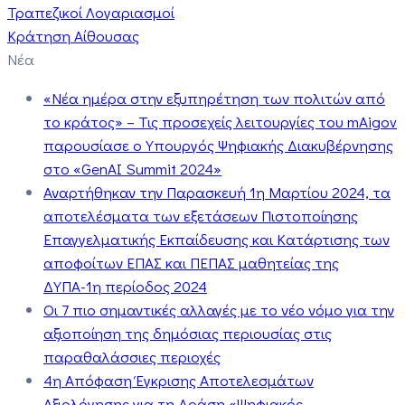
Τραπεζικοί Λογαριασμοί
Κράτηση Αίθουσας
Νέα
«Νέα ημέρα στην εξυπηρέτηση των πολιτών από
το κράτος» – Τις προσεχείς λειτουργίες του mAigov
παρουσίασε ο Υπουργός Ψηφιακής Διακυβέρνησης
στο «GenAI Summit 2024»
Αναρτήθηκαν την Παρασκευή 1η Μαρτίου 2024, τα
αποτελέσματα των εξετάσεων Πιστοποίησης
Επαγγελματικής Εκπαίδευσης και Κατάρτισης των
αποφοίτων ΕΠΑΣ και ΠΕΠΑΣ μαθητείας της
ΔΥΠΑ-1η περίοδος 2024
Οι 7 πιο σημαντικές αλλαγές με το νέο νόμο για την
αξιοποίηση της δημόσιας περιουσίας στις
παραθαλάσσιες περιοχές
4η Απόφαση Έγκρισης Αποτελεσμάτων
Αξιολόγησης για τη Δράση «Ψηφιακός