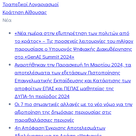
Τραπεζικοί Λογαριασμοί
Κράτηση Αίθουσας
Νέα
«Νέα ημέρα στην εξυπηρέτηση των πολιτών από
το κράτος» – Τις προσεχείς λειτουργίες του mAigov
παρουσίασε ο Υπουργός Ψηφιακής Διακυβέρνησης
στο «GenAI Summit 2024»
Αναρτήθηκαν την Παρασκευή 1η Μαρτίου 2024, τα
αποτελέσματα των εξετάσεων Πιστοποίησης
Επαγγελματικής Εκπαίδευσης και Κατάρτισης των
αποφοίτων ΕΠΑΣ και ΠΕΠΑΣ μαθητείας της
ΔΥΠΑ-1η περίοδος 2024
Οι 7 πιο σημαντικές αλλαγές με το νέο νόμο για την
αξιοποίηση της δημόσιας περιουσίας στις
παραθαλάσσιες περιοχές
4η Απόφαση Έγκρισης Αποτελεσμάτων
Αξιολόγησης για τη Δράση «Ψηφιακός