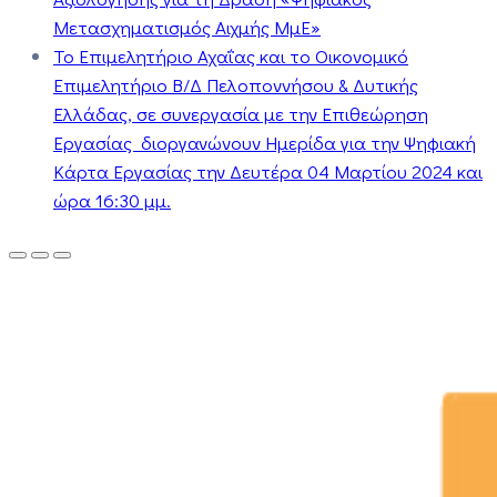
Μετασχηματισμός Αιχμής ΜμΕ»
Το Επιμελητήριο Αχαΐας και το Οικονομικό
Επιμελητήριο Β/Δ Πελοποννήσου & Δυτικής
Ελλάδας, σε συνεργασία με την Επιθεώρηση
Εργασίας διοργανώνουν Ημερίδα για την Ψηφιακή
Κάρτα Εργασίας την Δευτέρα 04 Μαρτίου 2024 και
ώρα 16:30 μμ.