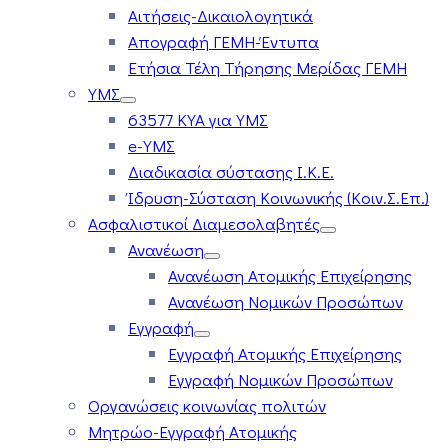
Αιτήσεις-Δικαιολογητικά
Απογραφή ΓΕΜΗ-Έντυπα
Ετήσια Τέλη Τήρησης Μερίδας ΓΕΜΗ
ΥΜΣ
63577 ΚΥΑ για ΥΜΣ
e-ΥΜΣ
Διαδικασία σύστασης Ι.Κ.Ε.
Ίδρυση-Σύσταση Κοινωνικής (Κοιν.Σ.Επ.)
Ασφαλιστικοί Διαμεσολαβητές
Ανανέωση
Ανανέωση Ατομικής Επιχείρησης
Ανανέωση Νομικών Προσώπων
Εγγραφή
Εγγραφή Ατομικής Επιχείρησης
Εγγραφή Νομικών Προσώπων
Οργανώσεις κοινωνίας πολιτών
Μητρώο-Εγγραφή Ατομικής