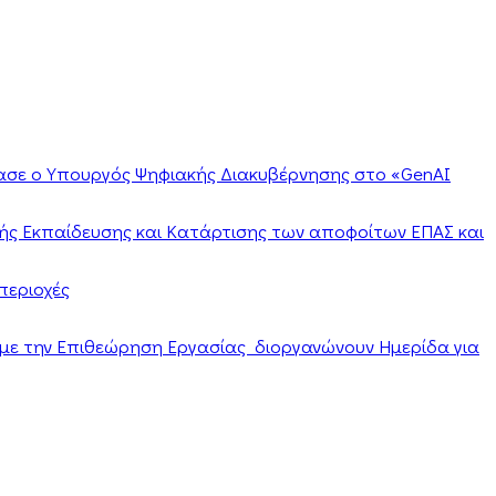
ίασε ο Υπουργός Ψηφιακής Διακυβέρνησης στο «GenAI
ής Εκπαίδευσης και Κατάρτισης των αποφοίτων ΕΠΑΣ και
περιοχές
α με την Επιθεώρηση Εργασίας διοργανώνουν Ημερίδα για