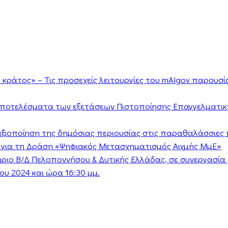
κράτος» – Τις προσεχείς λειτουργίες του mAigov παρουσ
αποτελέσματα των εξετάσεων Πιστοποίησης Επαγγελματικ
ν αξιοποίηση της δημόσιας περιουσίας στις παραθαλάσσιες 
 για τη Δράση «Ψηφιακός Μετασχηματισμός Αιχμής ΜμΕ»
τήριο Β/Δ Πελοποννήσου & Δυτικής Ελλάδας, σε συνεργασί
υ 2024 και ώρα 16:30 μμ.