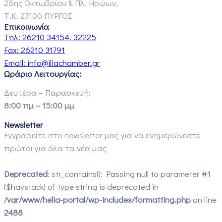
28ης Οκτωβρίου & Πλ. Ηρώων,
Τ.Κ. 27100 ΠΥΡΓΟΣ
Επικοινωνία
Τηλ:
26210 34154, 32225
Fax:
26210 31791
Email:
info@iliachamber.gr
Ωράριο Λειτουργίας:
Δευτέρα – Παρασκευή:
8:00 πμ – 15:00 μμ
Newsletter
Εγγραφείτε στο newsletter μας για να ενημερώνεστε
πρώτοι για όλα τα νέα μας
Deprecated
: str_contains(): Passing null to parameter #1
($haystack) of type string is deprecated in
/var/www/helia-portal/wp-includes/formatting.php
on line
2488