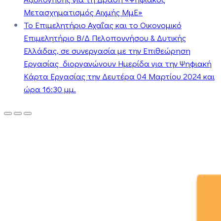
Μετασχηματισμός Αιχμής ΜμΕ»
Το Επιμελητήριο Αχαΐας και το Οικονομικό
Επιμελητήριο Β/Δ Πελοποννήσου & Δυτικής
Ελλάδας, σε συνεργασία με την Επιθεώρηση
Εργασίας διοργανώνουν Ημερίδα για την Ψηφιακή
Κάρτα Εργασίας την Δευτέρα 04 Μαρτίου 2024 και
ώρα 16:30 μμ.