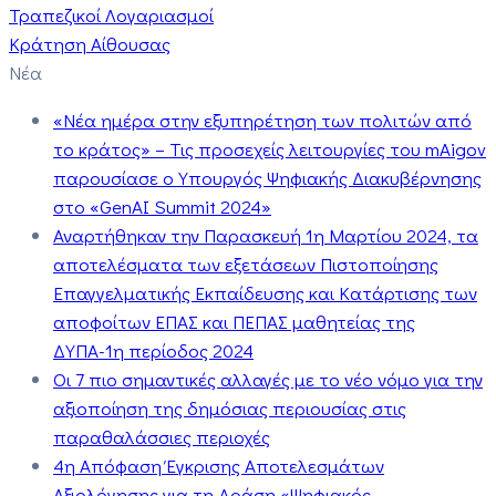
Τραπεζικοί Λογαριασμοί
Κράτηση Αίθουσας
Νέα
«Νέα ημέρα στην εξυπηρέτηση των πολιτών από
το κράτος» – Τις προσεχείς λειτουργίες του mAigov
παρουσίασε ο Υπουργός Ψηφιακής Διακυβέρνησης
στο «GenAI Summit 2024»
Αναρτήθηκαν την Παρασκευή 1η Μαρτίου 2024, τα
αποτελέσματα των εξετάσεων Πιστοποίησης
Επαγγελματικής Εκπαίδευσης και Κατάρτισης των
αποφοίτων ΕΠΑΣ και ΠΕΠΑΣ μαθητείας της
ΔΥΠΑ-1η περίοδος 2024
Οι 7 πιο σημαντικές αλλαγές με το νέο νόμο για την
αξιοποίηση της δημόσιας περιουσίας στις
παραθαλάσσιες περιοχές
4η Απόφαση Έγκρισης Αποτελεσμάτων
Αξιολόγησης για τη Δράση «Ψηφιακός