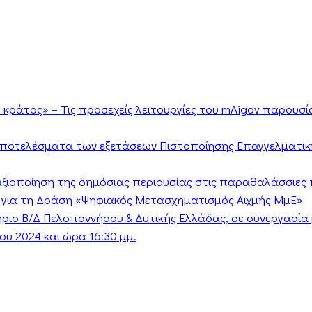
κράτος» – Τις προσεχείς λειτουργίες του mAigov παρουσ
αποτελέσματα των εξετάσεων Πιστοποίησης Επαγγελματικ
ν αξιοποίηση της δημόσιας περιουσίας στις παραθαλάσσιες 
 για τη Δράση «Ψηφιακός Μετασχηματισμός Αιχμής ΜμΕ»
τήριο Β/Δ Πελοποννήσου & Δυτικής Ελλάδας, σε συνεργασί
υ 2024 και ώρα 16:30 μμ.