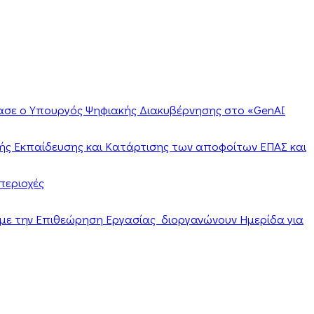
ίασε ο Υπουργός Ψηφιακής Διακυβέρνησης στο «GenAI
ής Εκπαίδευσης και Κατάρτισης των αποφοίτων ΕΠΑΣ και
περιοχές
α με την Επιθεώρηση Εργασίας διοργανώνουν Ημερίδα για