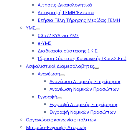
Αιτήσεις-Δικαιολογητικά
Απογραφή ΓΕΜΗ-Έντυπα
Ετήσια Τέλη Τήρησης Μερίδας ΓΕΜΗ
ΥΜΣ
63577 ΚΥΑ για ΥΜΣ
e-ΥΜΣ
Διαδικασία σύστασης Ι.Κ.Ε.
Ίδρυση-Σύσταση Κοινωνικής (Κοιν.Σ.Επ.)
Ασφαλιστικοί Διαμεσολαβητές
Ανανέωση
Ανανέωση Ατομικής Επιχείρησης
Ανανέωση Νομικών Προσώπων
Εγγραφή
Εγγραφή Ατομικής Επιχείρησης
Εγγραφή Νομικών Προσώπων
Οργανώσεις κοινωνίας πολιτών
Μητρώο-Εγγραφή Ατομικής