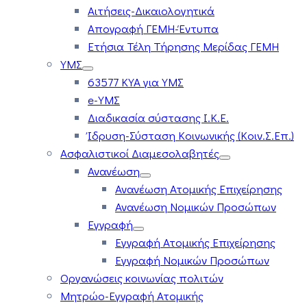
Αιτήσεις-Δικαιολογητικά
Απογραφή ΓΕΜΗ-Έντυπα
Ετήσια Τέλη Τήρησης Μερίδας ΓΕΜΗ
ΥΜΣ
63577 ΚΥΑ για ΥΜΣ
e-ΥΜΣ
Διαδικασία σύστασης Ι.Κ.Ε.
Ίδρυση-Σύσταση Κοινωνικής (Κοιν.Σ.Επ.)
Ασφαλιστικοί Διαμεσολαβητές
Ανανέωση
Ανανέωση Ατομικής Επιχείρησης
Ανανέωση Νομικών Προσώπων
Εγγραφή
Εγγραφή Ατομικής Επιχείρησης
Εγγραφή Νομικών Προσώπων
Οργανώσεις κοινωνίας πολιτών
Μητρώο-Εγγραφή Ατομικής