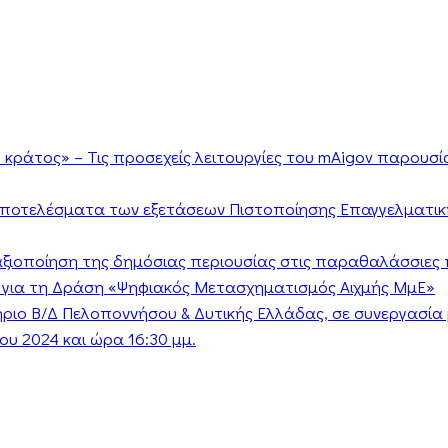
κράτος» – Τις προσεχείς λειτουργίες του mAigov παρουσ
αποτελέσματα των εξετάσεων Πιστοποίησης Επαγγελματικ
ν αξιοποίηση της δημόσιας περιουσίας στις παραθαλάσσιες 
 για τη Δράση «Ψηφιακός Μετασχηματισμός Αιχμής ΜμΕ»
τήριο Β/Δ Πελοποννήσου & Δυτικής Ελλάδας, σε συνεργασί
υ 2024 και ώρα 16:30 μμ.