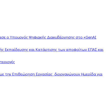
ίασε ο Υπουργός Ψηφιακής Διακυβέρνησης στο «GenAI
ής Εκπαίδευσης και Κατάρτισης των αποφοίτων ΕΠΑΣ και
περιοχές
α με την Επιθεώρηση Εργασίας διοργανώνουν Ημερίδα για