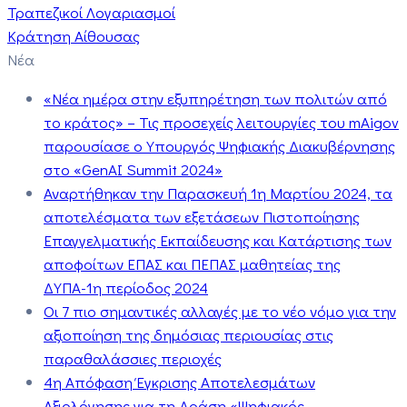
Τραπεζικοί Λογαριασμοί
Κράτηση Αίθουσας
Νέα
«Νέα ημέρα στην εξυπηρέτηση των πολιτών από
το κράτος» – Τις προσεχείς λειτουργίες του mAigov
παρουσίασε ο Υπουργός Ψηφιακής Διακυβέρνησης
στο «GenAI Summit 2024»
Αναρτήθηκαν την Παρασκευή 1η Μαρτίου 2024, τα
αποτελέσματα των εξετάσεων Πιστοποίησης
Επαγγελματικής Εκπαίδευσης και Κατάρτισης των
αποφοίτων ΕΠΑΣ και ΠΕΠΑΣ μαθητείας της
ΔΥΠΑ-1η περίοδος 2024
Οι 7 πιο σημαντικές αλλαγές με το νέο νόμο για την
αξιοποίηση της δημόσιας περιουσίας στις
παραθαλάσσιες περιοχές
4η Απόφαση Έγκρισης Αποτελεσμάτων
Αξιολόγησης για τη Δράση «Ψηφιακός