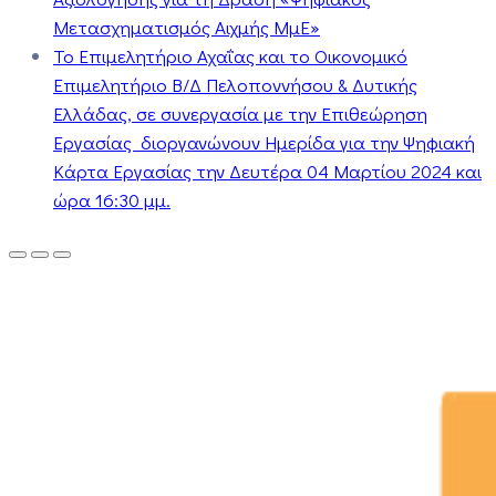
Μετασχηματισμός Αιχμής ΜμΕ»
Το Επιμελητήριο Αχαΐας και το Οικονομικό
Επιμελητήριο Β/Δ Πελοποννήσου & Δυτικής
Ελλάδας, σε συνεργασία με την Επιθεώρηση
Εργασίας διοργανώνουν Ημερίδα για την Ψηφιακή
Κάρτα Εργασίας την Δευτέρα 04 Μαρτίου 2024 και
ώρα 16:30 μμ.