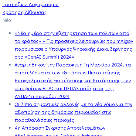
Τραπεζικοί Λογαριασμοί
Κράτηση Αίθουσας
Νέα
«Νέα ημέρα στην εξυπηρέτηση των πολιτών από
το κράτος» – Τις προσεχείς λειτουργίες του mAigov
παρουσίασε ο Υπουργός Ψηφιακής Διακυβέρνησης
στο «GenAI Summit 2024»
Αναρτήθηκαν την Παρασκευή 1η Μαρτίου 2024, τα
αποτελέσματα των εξετάσεων Πιστοποίησης
Επαγγελματικής Εκπαίδευσης και Κατάρτισης των
αποφοίτων ΕΠΑΣ και ΠΕΠΑΣ μαθητείας της
ΔΥΠΑ-1η περίοδος 2024
Οι 7 πιο σημαντικές αλλαγές με το νέο νόμο για την
αξιοποίηση της δημόσιας περιουσίας στις
παραθαλάσσιες περιοχές
4η Απόφαση Έγκρισης Αποτελεσμάτων
Αξιολόγησης για τη Δράση «Ψηφιακός