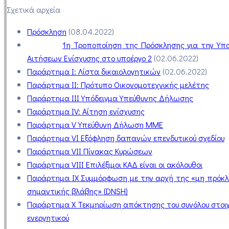
Σχετικά αρχεία
Πρόσκληση
(08.04.2022)
1η Τροποποίηση της Πρόσκλησης για την Υπ
Αιτήσεων Ενίσχυσης στο υποέργο 2
(02.06.2022)
Παράρτημα Ι: Λίστα δικαιολογητικών
(02.06.2022)
Παράρτημα ΙΙ: Πρότυπο Οικονομοτεχνικής μελέτης
Παράρτημα IΙΙ Υπόδειγμα Υπεύθυνης Δήλωσης
Παράρτημα IV: Αίτηση ενίσχυσης
Παράρτημα V Υπεύθυνη Δήλωση ΜΜΕ
Παράρτημα VI Εξόφληση δαπανών επενδυτικού σχεδίου
Παράρτημα VII Πίνακας Κυρώσεων
Παράρτημα VIII Επιλέξιμοι ΚΑΔ είναι οι ακόλουθοι
Παράρτημα IX Συμμόρφωση με την αρχή της «μη πρόκ
σημαντικής βλάβης» (DNSH)
Παράρτημα X Τεκμηρίωση απόκτησης του συνόλου στοι
ενεργητικού