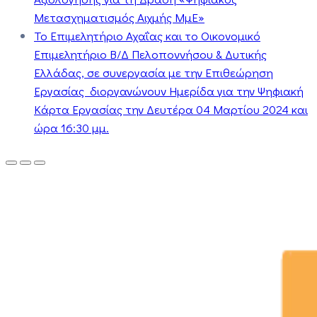
Μετασχηματισμός Αιχμής ΜμΕ»
Το Επιμελητήριο Αχαΐας και το Οικονομικό
Επιμελητήριο Β/Δ Πελοποννήσου & Δυτικής
Ελλάδας, σε συνεργασία με την Επιθεώρηση
Εργασίας διοργανώνουν Ημερίδα για την Ψηφιακή
Κάρτα Εργασίας την Δευτέρα 04 Μαρτίου 2024 και
ώρα 16:30 μμ.