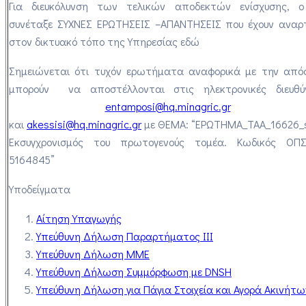
Για διευκόλυνση των τελικών αποδεκτών ενίσχυσης, 
συνέταξε ΣΥΧΝΕΣ ΕΡΩΤΗΣΕΙΣ –ΑΠΑΝΤΗΣΕΙΣ που έχουν αναρ
στον δικτυακό τόπο της Υπηρεσίας εδώ
Σημειώνεται ότι τυχόν ερωτήματα αναφορικά με την απ
μπορούν να αποστέλλονται στις ηλεκτρονικές διευθύν
entamposi@hq.minagric.gr
και
akessisi@hq.minagric.gr
με
ΘΕΜΑ:
“ΕΡΩΤΗΜΑ_ΤΑΑ_16626_
Εκσυγχρονισμός του πρωτογενούς τομέα. Κωδικός ΟΠ
5164845”
Υποδείγματα
Αίτηση Υπαγωγής
Υπεύθυνη Δήλωση Παραρτήματος ΙΙΙ
Υπεύθυνη Δήλωση ΜΜΕ
Υπεύθυνη Δήλωση Συμμόρφωση με DNSH
Υπεύθυνη Δήλωση για Πάγια Στοιχεία και Αγορά Ακινήτω