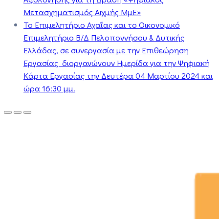
Μετασχηματισμός Αιχμής ΜμΕ»
Το Επιμελητήριο Αχαΐας και το Οικονομικό
Επιμελητήριο Β/Δ Πελοποννήσου & Δυτικής
Ελλάδας, σε συνεργασία με την Επιθεώρηση
Εργασίας διοργανώνουν Ημερίδα για την Ψηφιακή
Κάρτα Εργασίας την Δευτέρα 04 Μαρτίου 2024 και
ώρα 16:30 μμ.