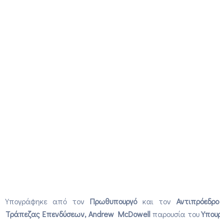
Υπογράφηκε από τον
Πρωθυπουργό
και τον
Αντιπρόεδρ
Τράπεζας Επενδύσεων, Andrew McDowell
παρουσία του
Υπου