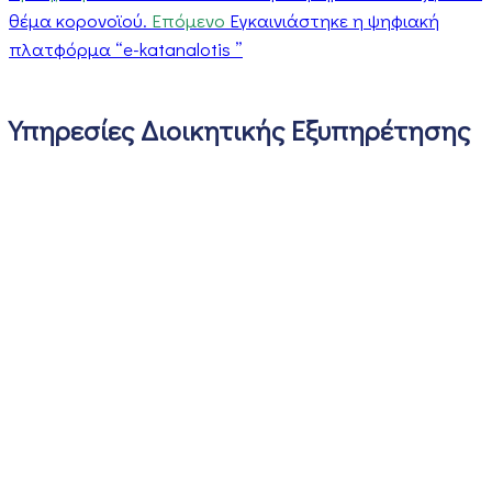
θέμα κορονοϊού.
Επόμενο
Εγκαινιάστηκε η ψηφιακή
πλατφόρμα “e-katanalotis ”
Υπηρεσίες Διοικητικής Εξυπηρέτησης