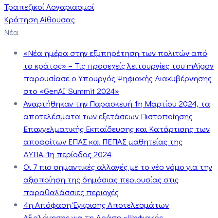
Τραπεζικοί Λογαριασμοί
Κράτηση Αίθουσας
Νέα
«Νέα ημέρα στην εξυπηρέτηση των πολιτών από
το κράτος» – Τις προσεχείς λειτουργίες του mAigov
παρουσίασε ο Υπουργός Ψηφιακής Διακυβέρνησης
στο «GenAI Summit 2024»
Αναρτήθηκαν την Παρασκευή 1η Μαρτίου 2024, τα
αποτελέσματα των εξετάσεων Πιστοποίησης
Επαγγελματικής Εκπαίδευσης και Κατάρτισης των
αποφοίτων ΕΠΑΣ και ΠΕΠΑΣ μαθητείας της
ΔΥΠΑ-1η περίοδος 2024
Οι 7 πιο σημαντικές αλλαγές με το νέο νόμο για την
αξιοποίηση της δημόσιας περιουσίας στις
παραθαλάσσιες περιοχές
4η Απόφαση Έγκρισης Αποτελεσμάτων
Αξιολόγησης για τη Δράση «Ψηφιακός