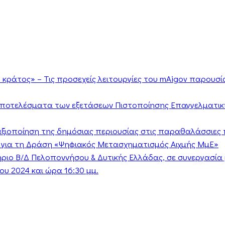
κράτος» – Τις προσεχείς λειτουργίες του mAigov παρουσ
αποτελέσματα των εξετάσεων Πιστοποίησης Επαγγελματικ
ν αξιοποίηση της δημόσιας περιουσίας στις παραθαλάσσιες 
 για τη Δράση «Ψηφιακός Μετασχηματισμός Αιχμής ΜμΕ»
τήριο Β/Δ Πελοποννήσου & Δυτικής Ελλάδας, σε συνεργασί
υ 2024 και ώρα 16:30 μμ.