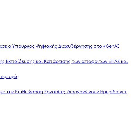
ίασε ο Υπουργός Ψηφιακής Διακυβέρνησης στο «GenAI
ής Εκπαίδευσης και Κατάρτισης των αποφοίτων ΕΠΑΣ και
περιοχές
α με την Επιθεώρηση Εργασίας διοργανώνουν Ημερίδα για