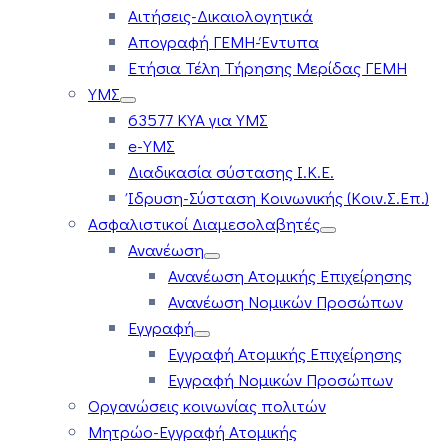
Αιτήσεις-Δικαιολογητικά
Απογραφή ΓΕΜΗ-Έντυπα
Ετήσια Τέλη Τήρησης Μερίδας ΓΕΜΗ
ΥΜΣ
63577 ΚΥΑ για ΥΜΣ
e-ΥΜΣ
Διαδικασία σύστασης Ι.Κ.Ε.
Ίδρυση-Σύσταση Κοινωνικής (Κοιν.Σ.Επ.)
Ασφαλιστικοί Διαμεσολαβητές
Ανανέωση
Ανανέωση Ατομικής Επιχείρησης
Ανανέωση Νομικών Προσώπων
Εγγραφή
Εγγραφή Ατομικής Επιχείρησης
Εγγραφή Νομικών Προσώπων
Οργανώσεις κοινωνίας πολιτών
Μητρώο-Εγγραφή Ατομικής