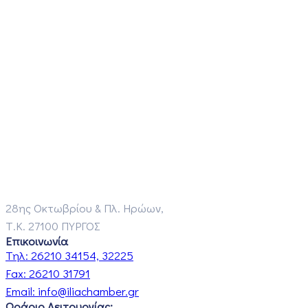
28ης Οκτωβρίου & Πλ. Ηρώων,
Τ.Κ. 27100 ΠΥΡΓΟΣ
Επικοινωνία
Τηλ:
26210 34154, 32225
Fax:
26210 31791
Email:
info@iliachamber.gr
Ωράριο Λειτουργίας: