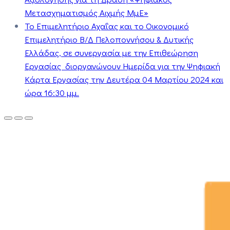
Μετασχηματισμός Αιχμής ΜμΕ»
Το Επιμελητήριο Αχαΐας και το Οικονομικό
Επιμελητήριο Β/Δ Πελοποννήσου & Δυτικής
Ελλάδας, σε συνεργασία με την Επιθεώρηση
Εργασίας διοργανώνουν Ημερίδα για την Ψηφιακή
Κάρτα Εργασίας την Δευτέρα 04 Μαρτίου 2024 και
ώρα 16:30 μμ.