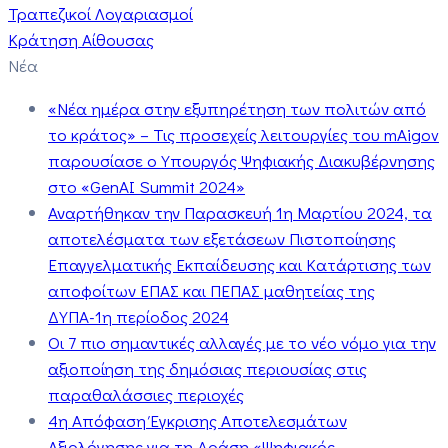
Τραπεζικοί Λογαριασμοί
Κράτηση Αίθουσας
Νέα
«Νέα ημέρα στην εξυπηρέτηση των πολιτών από
το κράτος» – Τις προσεχείς λειτουργίες του mAigov
παρουσίασε ο Υπουργός Ψηφιακής Διακυβέρνησης
στο «GenAI Summit 2024»
Αναρτήθηκαν την Παρασκευή 1η Μαρτίου 2024, τα
αποτελέσματα των εξετάσεων Πιστοποίησης
Επαγγελματικής Εκπαίδευσης και Κατάρτισης των
αποφοίτων ΕΠΑΣ και ΠΕΠΑΣ μαθητείας της
ΔΥΠΑ-1η περίοδος 2024
Οι 7 πιο σημαντικές αλλαγές με το νέο νόμο για την
αξιοποίηση της δημόσιας περιουσίας στις
παραθαλάσσιες περιοχές
4η Απόφαση Έγκρισης Αποτελεσμάτων
Αξιολόγησης για τη Δράση «Ψηφιακός