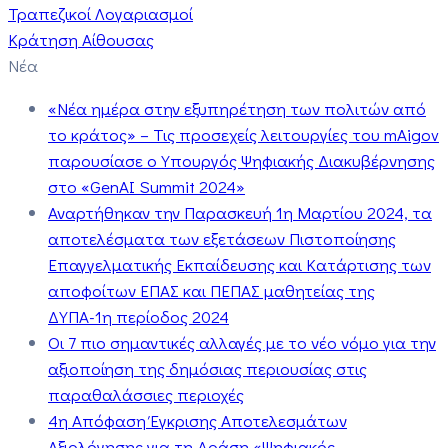
Τραπεζικοί Λογαριασμοί
Κράτηση Αίθουσας
Νέα
«Νέα ημέρα στην εξυπηρέτηση των πολιτών από
το κράτος» – Τις προσεχείς λειτουργίες του mAigov
παρουσίασε ο Υπουργός Ψηφιακής Διακυβέρνησης
στο «GenAI Summit 2024»
Αναρτήθηκαν την Παρασκευή 1η Μαρτίου 2024, τα
αποτελέσματα των εξετάσεων Πιστοποίησης
Επαγγελματικής Εκπαίδευσης και Κατάρτισης των
αποφοίτων ΕΠΑΣ και ΠΕΠΑΣ μαθητείας της
ΔΥΠΑ-1η περίοδος 2024
Οι 7 πιο σημαντικές αλλαγές με το νέο νόμο για την
αξιοποίηση της δημόσιας περιουσίας στις
παραθαλάσσιες περιοχές
4η Απόφαση Έγκρισης Αποτελεσμάτων
Αξιολόγησης για τη Δράση «Ψηφιακός