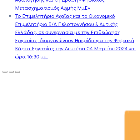
Μετασχηματισμός Αιχμής ΜμΕ»
Το Επιμελητήριο Αχαΐας και το Οικονομικό
Επιμελητήριο Β/Δ Πελοποννήσου & Δυτικής
Ελλάδας, σε συνεργασία με την Επιθεώρηση
Εργασίας διοργανώνουν Ημερίδα για την Ψηφιακή
Κάρτα Εργασίας την Δευτέρα 04 Μαρτίου 2024 και
ώρα 16:30 μμ.