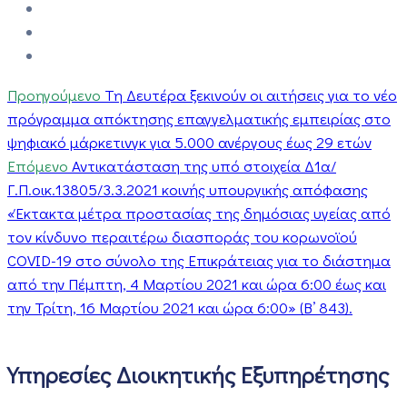
Προηγούμενο
Τη Δευτέρα ξεκινούν οι αιτήσεις για το νέο
πρόγραμμα απόκτησης επαγγελματικής εμπειρίας στο
ψηφιακό μάρκετινγκ για 5.000 ανέργους έως 29 ετών
Επόμενο
Αντικατάσταση της υπό στοιχεία Δ1α/
Γ.Π.οικ.13805/3.3.2021 κοινής υπουργικής απόφασης
«Έκτακτα μέτρα προστασίας της δημόσιας υγείας από
τον κίνδυνο περαιτέρω διασποράς του κορωνοϊού
COVID-19 στο σύνολο της Επικράτειας για το διάστημα
από την Πέμπτη, 4 Μαρτίου 2021 και ώρα 6:00 έως και
την Τρίτη, 16 Μαρτίου 2021 και ώρα 6:00» (Β’ 843).
Υπηρεσίες Διοικητικής Εξυπηρέτησης