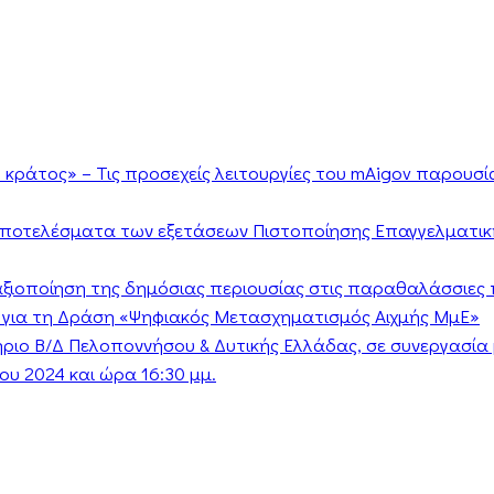
κράτος» – Τις προσεχείς λειτουργίες του mAigov παρουσ
αποτελέσματα των εξετάσεων Πιστοποίησης Επαγγελματικ
ν αξιοποίηση της δημόσιας περιουσίας στις παραθαλάσσιες 
 για τη Δράση «Ψηφιακός Μετασχηματισμός Αιχμής ΜμΕ»
τήριο Β/Δ Πελοποννήσου & Δυτικής Ελλάδας, σε συνεργασί
υ 2024 και ώρα 16:30 μμ.