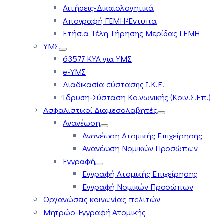
Αιτήσεις-Δικαιολογητικά
Απογραφή ΓΕΜΗ-Έντυπα
Ετήσια Τέλη Τήρησης Μερίδας ΓΕΜΗ
ΥΜΣ
63577 ΚΥΑ για ΥΜΣ
e-ΥΜΣ
Διαδικασία σύστασης Ι.Κ.Ε.
Ίδρυση-Σύσταση Κοινωνικής (Κοιν.Σ.Επ.)
Ασφαλιστικοί Διαμεσολαβητές
Ανανέωση
Ανανέωση Ατομικής Επιχείρησης
Ανανέωση Νομικών Προσώπων
Εγγραφή
Εγγραφή Ατομικής Επιχείρησης
Εγγραφή Νομικών Προσώπων
Οργανώσεις κοινωνίας πολιτών
Μητρώο-Εγγραφή Ατομικής