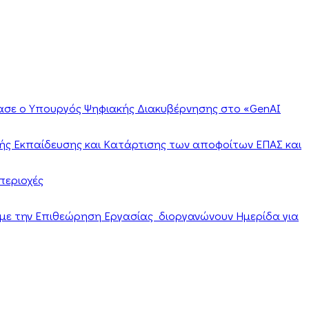
ίασε ο Υπουργός Ψηφιακής Διακυβέρνησης στο «GenAI
ής Εκπαίδευσης και Κατάρτισης των αποφοίτων ΕΠΑΣ και
περιοχές
α με την Επιθεώρηση Εργασίας διοργανώνουν Ημερίδα για