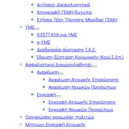
Αιτήσεις-Δικαιολογητικά
Απογραφή ΓΕΜΗ-Έντυπα
Ετήσια Τέλη Τήρησης Μερίδας ΓΕΜΗ
ΥΜΣ
63577 ΚΥΑ για ΥΜΣ
e-ΥΜΣ
Διαδικασία σύστασης Ι.Κ.Ε.
Ίδρυση-Σύσταση Κοινωνικής (Κοιν.Σ.Επ.)
Ασφαλιστικοί Διαμεσολαβητές
Ανανέωση
Ανανέωση Ατομικής Επιχείρησης
Ανανέωση Νομικών Προσώπων
Εγγραφή
Εγγραφή Ατομικής Επιχείρησης
Εγγραφή Νομικών Προσώπων
Οργανώσεις κοινωνίας πολιτών
Μητρώο-Εγγραφή Ατομικής