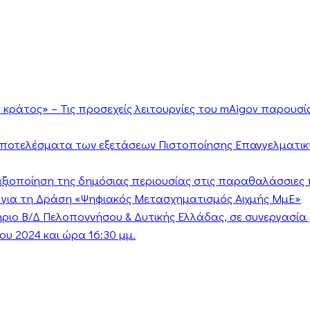
κράτος» – Τις προσεχείς λειτουργίες του mAigov παρουσ
αποτελέσματα των εξετάσεων Πιστοποίησης Επαγγελματικ
ν αξιοποίηση της δημόσιας περιουσίας στις παραθαλάσσιες 
 για τη Δράση «Ψηφιακός Μετασχηματισμός Αιχμής ΜμΕ»
τήριο Β/Δ Πελοποννήσου & Δυτικής Ελλάδας, σε συνεργασί
υ 2024 και ώρα 16:30 μμ.