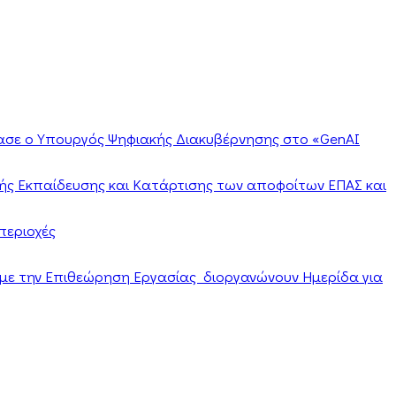
ίασε ο Υπουργός Ψηφιακής Διακυβέρνησης στο «GenAI
ής Εκπαίδευσης και Κατάρτισης των αποφοίτων ΕΠΑΣ και
περιοχές
α με την Επιθεώρηση Εργασίας διοργανώνουν Ημερίδα για