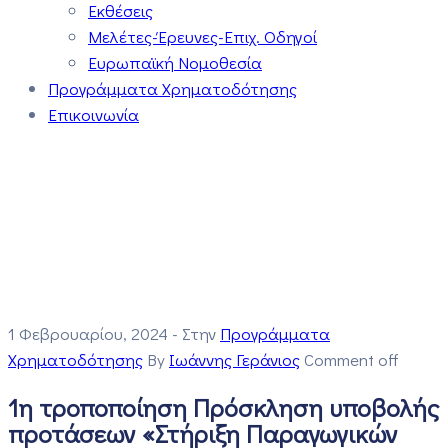
Εκθέσεις
Μελέτες-Έρευνες-Επιχ. Οδηγοί
Ευρωπαϊκή Νομοθεσία
Προγράμματα Χρηματοδότησης
Επικοινωνία
1 Φεβρουαρίου, 2024
- Στην
Προγράμματα
Χρηματοδότησης
By
Ιωάννης Γεράνιος
Comment off
1η τροποποίηση Πρόσκληση υποβολής
προτάσεων «Στήριξη Παραγωγικών