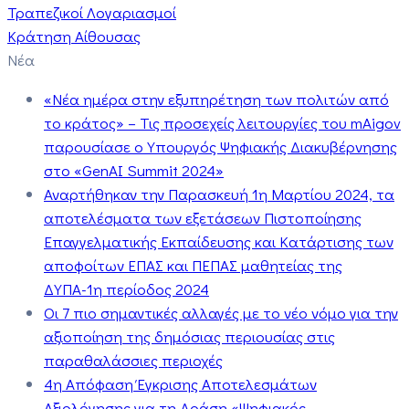
Τραπεζικοί Λογαριασμοί
Κράτηση Αίθουσας
Νέα
«Νέα ημέρα στην εξυπηρέτηση των πολιτών από
το κράτος» – Τις προσεχείς λειτουργίες του mAigov
παρουσίασε ο Υπουργός Ψηφιακής Διακυβέρνησης
στο «GenAI Summit 2024»
Αναρτήθηκαν την Παρασκευή 1η Μαρτίου 2024, τα
αποτελέσματα των εξετάσεων Πιστοποίησης
Επαγγελματικής Εκπαίδευσης και Κατάρτισης των
αποφοίτων ΕΠΑΣ και ΠΕΠΑΣ μαθητείας της
ΔΥΠΑ-1η περίοδος 2024
Οι 7 πιο σημαντικές αλλαγές με το νέο νόμο για την
αξιοποίηση της δημόσιας περιουσίας στις
παραθαλάσσιες περιοχές
4η Απόφαση Έγκρισης Αποτελεσμάτων
Αξιολόγησης για τη Δράση «Ψηφιακός