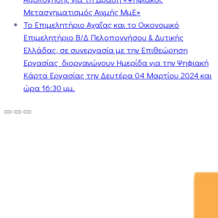
Μετασχηματισμός Αιχμής ΜμΕ»
Το Επιμελητήριο Αχαΐας και το Οικονομικό
Επιμελητήριο Β/Δ Πελοποννήσου & Δυτικής
Ελλάδας, σε συνεργασία με την Επιθεώρηση
Εργασίας διοργανώνουν Ημερίδα για την Ψηφιακή
Κάρτα Εργασίας την Δευτέρα 04 Μαρτίου 2024 και
ώρα 16:30 μμ.