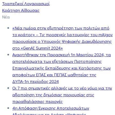
Τραπεζικοί Λογαριασμοί
Κράτηση Αίθουσας
Νέα
«Νέα ημέρα στην εξυπηρέτηση των πολιτών από
το κράτος» – Τις προσεχείς λειτουργίες του mAigov
παρουσίασε ο Υπουργός Ψηφιακής Διακυβέρνησης
στο «GenAI Summit 2024»
Αναρτήθηκαν την Παρασκευή 1η Μαρτίου 2024, τα
αποτελέσματα των εξετάσεων Πιστοποίησης
Επαγγελματικής Εκπαίδευσης και Κατάρτισης των
αποφοίτων ΕΠΑΣ και ΠΕΠΑΣ μαθητείας της
ΔΥΠΑ-1η περίοδος 2024
Οι 7 πιο σημαντικές αλλαγές με το νέο νόμο για την
αξιοποίηση της δημόσιας περιουσίας στις
παραθαλάσσιες περιοχές
4η Απόφαση Έγκρισης Αποτελεσμάτων
Αξιολόγησης για τη Δράση «Ψηφιακός