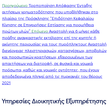
Προηγούμενο
Τροποποίηση Απόφασης Ένταξης
αιτήσεων χρηματοδότησης που υποβλήθηκαν στο
πλαίσιο της Πρόσκλησης “Επιδότηση Κεφαλαίου
Κίνησης σε Επιχειρήσεις Εστίασης για προμήθεια
πρώτων υλών”
Επόμενο
Αναστολή για 6 μήνες κάθε
πράξης αναγκαστικής εκτέλεσης επί της κινητής ή
ακίνητης περιουσίας για τους πυρόπληκτους Αναστολή
διενέργειας πλειστηριασμών, κατασχέσεων, αποβολών
και προσωπικών κρατήσεων, εξαιρουμένων των
απαιτήσεων για διατροφή, σε φυσικά και νομικά
πρόσωπα, καθώς και νομικές οντότητες, που έχουν
αποδεδειγμένα πληγεί από τις πυρκαγιές του θέρους
2021
Υπηρεσίες Διοικητικής Εξυπηρέτησης