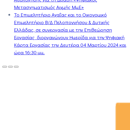
Μετασχηματισμός Αιχμής ΜμΕ»
Το Επιμελητήριο Αχαΐας και το Οικονομικό
Επιμελητήριο Β/Δ Πελοποννήσου & Δυτικής
Ελλάδας, σε συνεργασία με την Επιθεώρηση
Εργασίας διοργανώνουν Ημερίδα για την Ψηφιακή
Κάρτα Εργασίας την Δευτέρα 04 Μαρτίου 2024 και
ώρα 16:30 μμ.