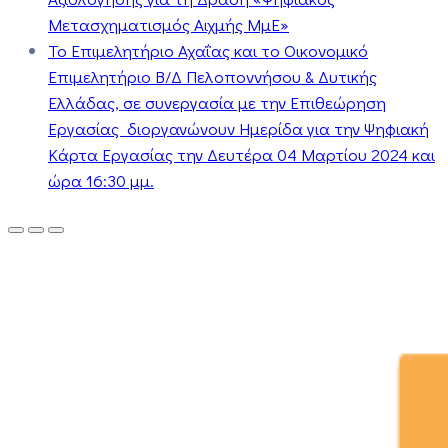
Μετασχηματισμός Αιχμής ΜμΕ»
Το Επιμελητήριο Αχαΐας και το Οικονομικό
Επιμελητήριο Β/Δ Πελοποννήσου & Δυτικής
Ελλάδας, σε συνεργασία με την Επιθεώρηση
Εργασίας διοργανώνουν Ημερίδα για την Ψηφιακή
Κάρτα Εργασίας την Δευτέρα 04 Μαρτίου 2024 και
ώρα 16:30 μμ.