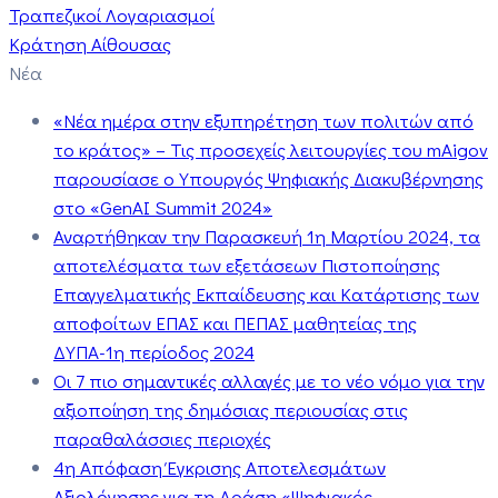
Τραπεζικοί Λογαριασμοί
Κράτηση Αίθουσας
Νέα
«Νέα ημέρα στην εξυπηρέτηση των πολιτών από
το κράτος» – Τις προσεχείς λειτουργίες του mAigov
παρουσίασε ο Υπουργός Ψηφιακής Διακυβέρνησης
στο «GenAI Summit 2024»
Αναρτήθηκαν την Παρασκευή 1η Μαρτίου 2024, τα
αποτελέσματα των εξετάσεων Πιστοποίησης
Επαγγελματικής Εκπαίδευσης και Κατάρτισης των
αποφοίτων ΕΠΑΣ και ΠΕΠΑΣ μαθητείας της
ΔΥΠΑ-1η περίοδος 2024
Οι 7 πιο σημαντικές αλλαγές με το νέο νόμο για την
αξιοποίηση της δημόσιας περιουσίας στις
παραθαλάσσιες περιοχές
4η Απόφαση Έγκρισης Αποτελεσμάτων
Αξιολόγησης για τη Δράση «Ψηφιακός