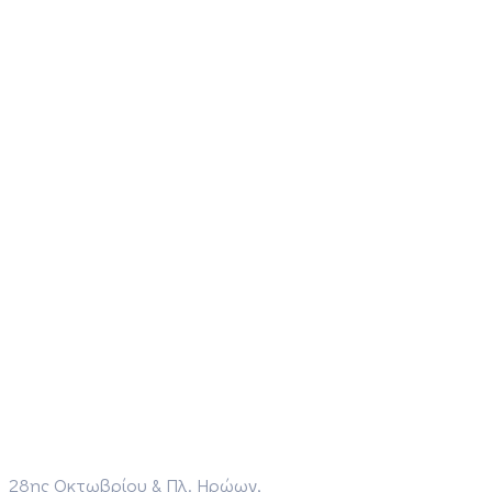
28ης Οκτωβρίου & Πλ. Ηρώων,