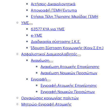
Αιτήσεις-Δικαιολογητικά
Απογραφή ΓΕΜΗ-Έντυπα
Ετήσια Τέλη Τήρησης Μερίδας ΓΕΜΗ
ΥΜΣ
63577 ΚΥΑ για ΥΜΣ
e-ΥΜΣ
Διαδικασία σύστασης Ι.Κ.Ε.
Ίδρυση-Σύσταση Κοινωνικής (Κοιν.Σ.Επ.)
Ασφαλιστικοί Διαμεσολαβητές
Ανανέωση
Ανανέωση Ατομικής Επιχείρησης
Ανανέωση Νομικών Προσώπων
Εγγραφή
Εγγραφή Ατομικής Επιχείρησης
Εγγραφή Νομικών Προσώπων
Οργανώσεις κοινωνίας πολιτών
Μητρώο-Εγγραφή Ατομικής