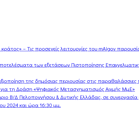
κράτος» – Τις προσεχείς λειτουργίες του mAigov παρουσ
αποτελέσματα των εξετάσεων Πιστοποίησης Επαγγελματικ
ν αξιοποίηση της δημόσιας περιουσίας στις παραθαλάσσιες 
 για τη Δράση «Ψηφιακός Μετασχηματισμός Αιχμής ΜμΕ»
τήριο Β/Δ Πελοποννήσου & Δυτικής Ελλάδας, σε συνεργασί
υ 2024 και ώρα 16:30 μμ.