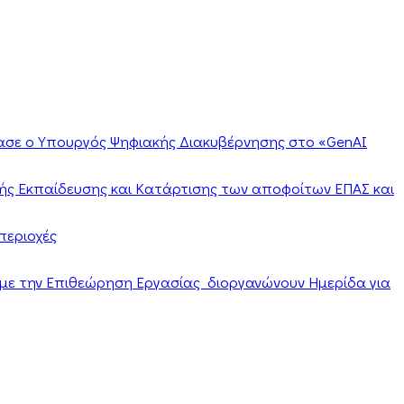
ίασε ο Υπουργός Ψηφιακής Διακυβέρνησης στο «GenAI
ής Εκπαίδευσης και Κατάρτισης των αποφοίτων ΕΠΑΣ και
περιοχές
α με την Επιθεώρηση Εργασίας διοργανώνουν Ημερίδα για