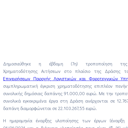
Δημοσιεύθηκε η έβδομη (7η) τροποποίηση τη
Χρηματοδότησης Αιτήσεων στο πλαίσιο της Δράσης τ
Επιχειρήσεων Παροχής Λογιστικών και Φοροτεχνικών Υπ
συμπληρωματική έγκριση χρηματοδότησης επιπλέον πενήντ
συνολικής δημόσιας δαπάνης 91.000,00 ευρώ. Με την τροπ
συνολικά εγκεκριμένα έργα στη Δράση ανέρχονται σε 12.76
δαπάνη διαμορφώνεται σε 22.103.267,55 ευρώ.
Η ημερομηνία έναρξης υλοποίησης των έργων (έναρξη ε
01/01/2021 και η διάρκεια υλοποίησής τους είναι έξι (6) 