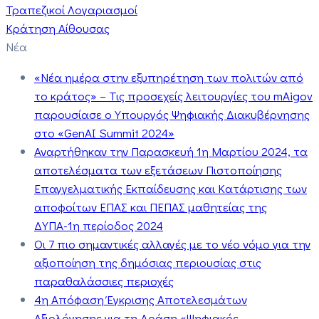
Τραπεζικοί Λογαριασμοί
Κράτηση Αίθουσας
Νέα
«Νέα ημέρα στην εξυπηρέτηση των πολιτών από
το κράτος» – Τις προσεχείς λειτουργίες του mAigov
παρουσίασε ο Υπουργός Ψηφιακής Διακυβέρνησης
στο «GenAI Summit 2024»
Αναρτήθηκαν την Παρασκευή 1η Μαρτίου 2024, τα
αποτελέσματα των εξετάσεων Πιστοποίησης
Επαγγελματικής Εκπαίδευσης και Κατάρτισης των
αποφοίτων ΕΠΑΣ και ΠΕΠΑΣ μαθητείας της
ΔΥΠΑ-1η περίοδος 2024
Οι 7 πιο σημαντικές αλλαγές με το νέο νόμο για την
αξιοποίηση της δημόσιας περιουσίας στις
παραθαλάσσιες περιοχές
4η Απόφαση Έγκρισης Αποτελεσμάτων
Αξιολόγησης για τη Δράση «Ψηφιακός