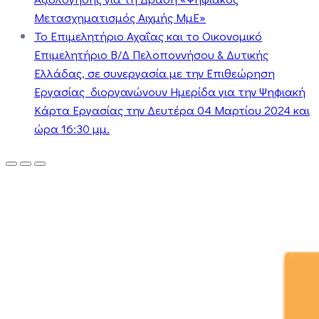
Μετασχηματισμός Αιχμής ΜμΕ»
Το Επιμελητήριο Αχαΐας και το Οικονομικό
Επιμελητήριο Β/Δ Πελοποννήσου & Δυτικής
Ελλάδας, σε συνεργασία με την Επιθεώρηση
Εργασίας διοργανώνουν Ημερίδα για την Ψηφιακή
Κάρτα Εργασίας την Δευτέρα 04 Μαρτίου 2024 και
ώρα 16:30 μμ.