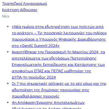
Τραπεζικοί Λογαριασμοί
Κράτηση Αίθουσας
Νέα
«Νέα ημέρα στην εξυπηρέτηση των πολιτών από
το κράτος» – Τις προσεχείς λειτουργίες του mAigov
παρουσίασε ο Υπουργός Ψηφιακής Διακυβέρνησης
στο «GenAI Summit 2024»
Αναρτήθηκαν την Παρασκευή 1η Μαρτίου 2024, τα
αποτελέσματα των εξετάσεων Πιστοποίησης
Επαγγελματικής Εκπαίδευσης και Κατάρτισης των
αποφοίτων ΕΠΑΣ και ΠΕΠΑΣ μαθητείας της
ΔΥΠΑ-1η περίοδος 2024
Οι 7 πιο σημαντικές αλλαγές με το νέο νόμο για την
αξιοποίηση της δημόσιας περιουσίας στις
παραθαλάσσιες περιοχές
4η Απόφαση Έγκρισης Αποτελεσμάτων
Αξιολόγησης για τη Δράση «Ψηφιακός