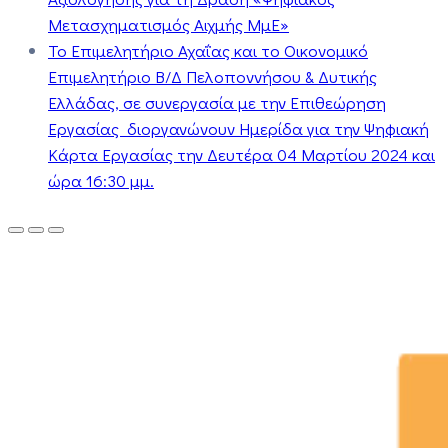
Μετασχηματισμός Αιχμής ΜμΕ»
Το Επιμελητήριο Αχαΐας και το Οικονομικό
Επιμελητήριο Β/Δ Πελοποννήσου & Δυτικής
Ελλάδας, σε συνεργασία με την Επιθεώρηση
Εργασίας διοργανώνουν Ημερίδα για την Ψηφιακή
Κάρτα Εργασίας την Δευτέρα 04 Μαρτίου 2024 και
ώρα 16:30 μμ.