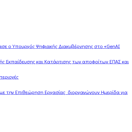
ίασε ο Υπουργός Ψηφιακής Διακυβέρνησης στο «GenAI
ής Εκπαίδευσης και Κατάρτισης των αποφοίτων ΕΠΑΣ και
περιοχές
α με την Επιθεώρηση Εργασίας διοργανώνουν Ημερίδα για