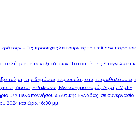
κράτος» – Τις προσεχείς λειτουργίες του mAigov παρουσ
αποτελέσματα των εξετάσεων Πιστοποίησης Επαγγελματικ
ν αξιοποίηση της δημόσιας περιουσίας στις παραθαλάσσιες 
 για τη Δράση «Ψηφιακός Μετασχηματισμός Αιχμής ΜμΕ»
τήριο Β/Δ Πελοποννήσου & Δυτικής Ελλάδας, σε συνεργασί
υ 2024 και ώρα 16:30 μμ.