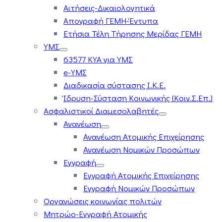
Αιτήσεις-Δικαιολογητικά
Απογραφή ΓΕΜΗ-Έντυπα
Ετήσια Τέλη Τήρησης Μερίδας ΓΕΜΗ
ΥΜΣ
63577 ΚΥΑ για ΥΜΣ
e-ΥΜΣ
Διαδικασία σύστασης Ι.Κ.Ε.
Ίδρυση-Σύσταση Κοινωνικής (Κοιν.Σ.Επ.)
Ασφαλιστικοί Διαμεσολαβητές
Ανανέωση
Ανανέωση Ατομικής Επιχείρησης
Ανανέωση Νομικών Προσώπων
Εγγραφή
Εγγραφή Ατομικής Επιχείρησης
Εγγραφή Νομικών Προσώπων
Οργανώσεις κοινωνίας πολιτών
Μητρώο-Εγγραφή Ατομικής