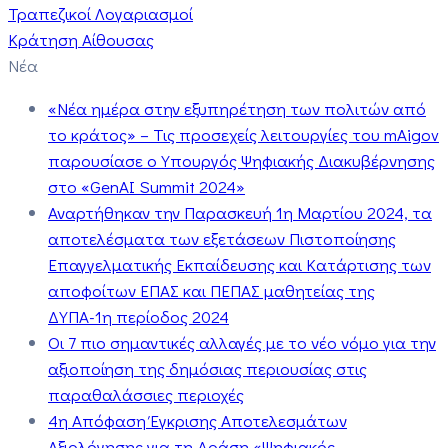
Τραπεζικοί Λογαριασμοί
Κράτηση Αίθουσας
Νέα
«Νέα ημέρα στην εξυπηρέτηση των πολιτών από
το κράτος» – Τις προσεχείς λειτουργίες του mAigov
παρουσίασε ο Υπουργός Ψηφιακής Διακυβέρνησης
στο «GenAI Summit 2024»
Αναρτήθηκαν την Παρασκευή 1η Μαρτίου 2024, τα
αποτελέσματα των εξετάσεων Πιστοποίησης
Επαγγελματικής Εκπαίδευσης και Κατάρτισης των
αποφοίτων ΕΠΑΣ και ΠΕΠΑΣ μαθητείας της
ΔΥΠΑ-1η περίοδος 2024
Οι 7 πιο σημαντικές αλλαγές με το νέο νόμο για την
αξιοποίηση της δημόσιας περιουσίας στις
παραθαλάσσιες περιοχές
4η Απόφαση Έγκρισης Αποτελεσμάτων
Αξιολόγησης για τη Δράση «Ψηφιακός