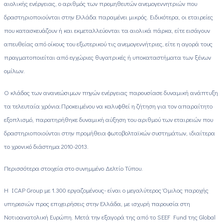
αιολικής ενέργειας, ο αριθμός των προμηθευτών ανεμογεννητριών που
δραστηριοποιούνται στην Ελλάδα παραμένει μικρός. Ειδικότερα, οι εταιρείες
που κατασκευάζουν ή και εκμεταλλεύονται τα αιολικά πάρκα, είτε εισάγουν
απευθείας από οίκους του εξωτερικού τις ανεμογεννήτριες, είτε η αγορά τους
πραγματοποιείται από εγχώριες θυγατρικές ή υποκαταστήματα των ξένων
ομίλων.
Ο κλάδος των ανανεώσιμων πηγών ενέργειας παρουσίασε δυναμική ανάπτυξη
τα τελευταία χρόνια.Προκειμένου να καλυφθεί η ζήτηση για τον απαραίτητο
εξοπλισμό, παρατηρήθηκε δυναμική αύξηση του αριθμού των εταιρειών που
δραστηριοποιούνται στην προμήθεια φωτοβολταϊκών συστημάτων, ιδιαίτερα
το χρονικό διάστημα 2010-2013.
Περισσότερα στοιχεία στο συνημμένο Δελτίο Τύπου.
H ICAP Group με 1.300 εργαζομένους- είναι ο μεγαλύτερος Όμιλος παροχής
υπηρεσιών προς επιχειρήσεις στην Ελλάδα, με ισχυρή παρουσία στη
Νοτιοανατολική Ευρώπη. Μετά την εξαγορά της από το SEEF Fund της Global