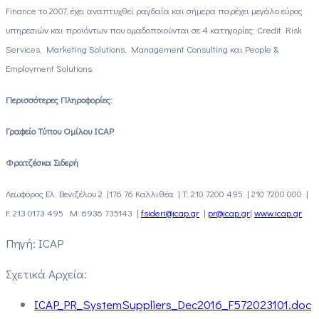
Finance το 2007, έχει αναπτυχθεί ραγδαία και σήμερα παρέχει μεγάλο εύρος
υπηρεσιών και προϊόντων που ομαδοποιούνται σε 4 κατηγορίες: Credit Risk
Services, Marketing Solutions, Management Consulting και People &
Employment Solutions.
Περισσότερες Πληροφορίες:
Γραφείο Τύπου Oμίλου ICAP
Φρατζέσκα Σιδερή
Λεωφόρος Ελ. Βενιζέλου 2 |176 76 Καλλιθέα | T: 210 7200 495 | 210 7200 000 |
F: 213 0173 495 M: 6936 735143 |
fsideri@icap.gr
|
pr@icap.gr
|
www.icap.gr
Πηγή: ICAP
Σχετικά Αρχεία:
ICAP_PR_SystemSuppliers_Dec2016_F572023101.doc