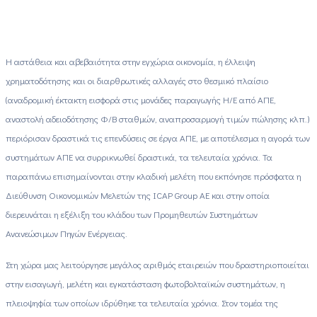
Η αστάθεια και αβεβαιότητα στην εγχώρια οικονομία, η έλλειψη
χρηματοδότησης και οι διαρθρωτικές αλλαγές στο θεσμικό πλαίσιο
(αναδρομική έκτακτη εισφορά στις μονάδες παραγωγής Η/Ε από ΑΠΕ,
αναστολή αδειοδότησης Φ/Β σταθμών, αναπροσαρμογή τιμών πώλησης κλπ.)
περιόρισαν δραστικά τις επενδύσεις σε έργα ΑΠΕ, με αποτέλεσμα η αγορά των
συστημάτων ΑΠΕ να συρρικνωθεί δραστικά, τα τελευταία χρόνια. Τα
παραπάνω επισημαίνονται στην κλαδική μελέτη που εκπόνησε πρόσφατα η
Διεύθυνση Οικονομικών Μελετών της ICAP Group AE και στην οποία
διερευνάται η εξέλιξη του κλάδου των Προμηθευτών Συστημάτων
Ανανεώσιμων Πηγών Ενέργειας.
Στη χώρα μας λειτούργησε μεγάλος αριθμός εταιρειών που δραστηριοποιείται
στην εισαγωγή, μελέτη και εγκατάσταση φωτοβολταϊκών συστημάτων, η
πλειοψηφία των οποίων ιδρύθηκε τα τελευταία χρόνια. Στον τομέα της