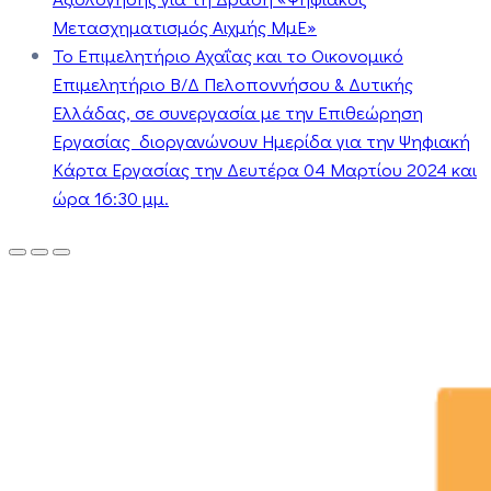
Μετασχηματισμός Αιχμής ΜμΕ»
Το Επιμελητήριο Αχαΐας και το Οικονομικό
Επιμελητήριο Β/Δ Πελοποννήσου & Δυτικής
Ελλάδας, σε συνεργασία με την Επιθεώρηση
Εργασίας διοργανώνουν Ημερίδα για την Ψηφιακή
Κάρτα Εργασίας την Δευτέρα 04 Μαρτίου 2024 και
ώρα 16:30 μμ.