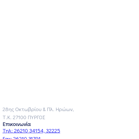
28ης Οκτωβρίου & Πλ. Ηρώων,
Τ.Κ. 27100 ΠΥΡΓΟΣ
Επικοινωνία
Τηλ:
26210 34154, 32225
Fax:
26210 31791