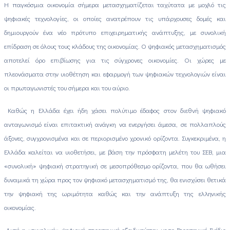
Η παγκόσμια οικονομία σήμερα μετασχηματίζεται ταχύτατα με μοχλό τις
ψηφιακές τεχνολογίες, οι οποίες ανατρέπουν τις υπάρχουσες δομές και
δημιουργούν ένα νέο πρότυπο επιχειρηματικής ανάπτυξης, με συνολική
επίδραση σε όλους τους κλάδους της οικονομίας. Ο ψηφιακός μετασχηματισμός
αποτελεί όρο επιβίωσης για τις σύγχρονες οικονομίες. Οι χώρες με
πλεονάσματα στην υιοθέτηση και εφαρμογή των ψηφιακών τεχνολογιών είναι
οι πρωταγωνιστές του σήμερα και του αύριο.
Καθώς η Ελλάδα έχει ήδη χάσει πολύτιμο έδαφος στον διεθνή ψηφιακό
ανταγωνισμό είναι επιτακτική ανάγκη να ενεργήσει άμεσα, σε πολλαπλούς
άξονες, συγχρονισμένα και σε περιορισμένο χρονικό ορίζοντα. Συγκεκριμένα, η
Ελλάδα καλείται να υιοθετήσει, με βάση την πρόσφατη μελέτη του ΣΕΒ, μια
«συνολική» ψηφιακή στρατηγική σε μεσοπρόθεσμο ορίζοντα, που θα ωθήσει
δυναμικά τη χώρα προς τον ψηφιακό μετασχηματισμό της, θα ενισχύσει θετικά
την ψηφιακή της ωριμότητα καθώς και την ανάπτυξη της ελληνικής
οικονομίας.
Αυτή η «συνολική» ψηφιακή στρατηγική εξειδικεύεται με το Στρατηγικό Σχέδιο