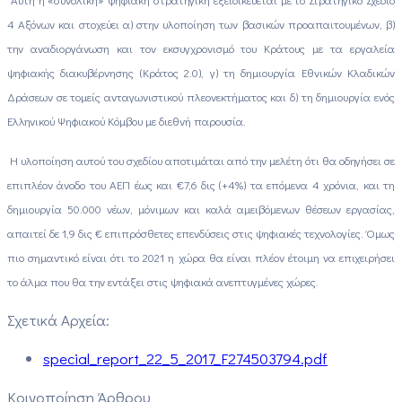
4 Αξόνων και στοχεύει α) στην υλοποίηση των βασικών προαπαιτουμένων, β)
την αναδιοργάνωση και τον εκσυγχρονισμό του Κράτους με τα εργαλεία
ψηφιακής διακυβέρνησης (Κράτος 2.0), γ) τη δημιουργία Εθνικών Κλαδικών
Δράσεων σε τομείς ανταγωνιστικού πλεονεκτήματος και δ) τη δημιουργία ενός
Ελληνικού Ψηφιακού Κόμβου με διεθνή παρουσία.
Η υλοποίηση αυτού του σχεδίου αποτιμάται από την μελέτη ότι θα οδηγήσει σε
επιπλέον άνοδο του ΑΕΠ έως και €7,6 δις (+4%) τα επόμενα 4 χρόνια, και τη
δημιουργία 50.000 νέων, μόνιμων και καλά αμειβόμενων θέσεων εργασίας,
απαιτεί δε 1,9 δις € επιπρόσθετες επενδύσεις στις ψηφιακές τεχνολογίες. Όμως
πιο σημαντικό είναι ότι το 2021 η χώρα θα είναι πλέον έτοιμη να επιχειρήσει
το άλμα που θα την εντάξει στις ψηφιακά ανεπτυγμένες χώρες.
Σχετικά Αρχεία:
special_report_22_5_2017_F274503794.pdf
Κοινοποίηση Άρθρου