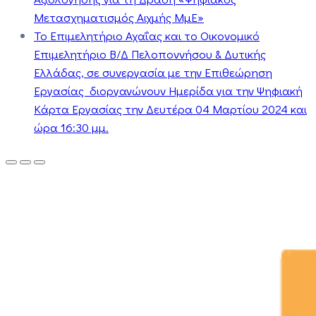
Μετασχηματισμός Αιχμής ΜμΕ»
Το Επιμελητήριο Αχαΐας και το Οικονομικό
Επιμελητήριο Β/Δ Πελοποννήσου & Δυτικής
Ελλάδας, σε συνεργασία με την Επιθεώρηση
Εργασίας διοργανώνουν Ημερίδα για την Ψηφιακή
Κάρτα Εργασίας την Δευτέρα 04 Μαρτίου 2024 και
ώρα 16:30 μμ.