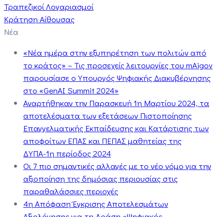
Τραπεζικοί Λογαριασμοί
Κράτηση Αίθουσας
Νέα
«Νέα ημέρα στην εξυπηρέτηση των πολιτών από
το κράτος» – Τις προσεχείς λειτουργίες του mAigov
παρουσίασε ο Υπουργός Ψηφιακής Διακυβέρνησης
στο «GenAI Summit 2024»
Αναρτήθηκαν την Παρασκευή 1η Μαρτίου 2024, τα
αποτελέσματα των εξετάσεων Πιστοποίησης
Επαγγελματικής Εκπαίδευσης και Κατάρτισης των
αποφοίτων ΕΠΑΣ και ΠΕΠΑΣ μαθητείας της
ΔΥΠΑ-1η περίοδος 2024
Οι 7 πιο σημαντικές αλλαγές με το νέο νόμο για την
αξιοποίηση της δημόσιας περιουσίας στις
παραθαλάσσιες περιοχές
4η Απόφαση Έγκρισης Αποτελεσμάτων
Αξιολόγησης για τη Δράση «Ψηφιακός