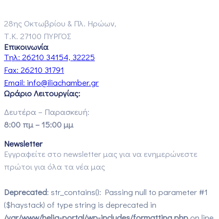
28ης Οκτωβρίου & Πλ. Ηρώων,
Τ.Κ. 27100 ΠΥΡΓΟΣ
Επικοινωνία
Τηλ:
26210 34154, 32225
Fax:
26210 31791
Email:
info@iliachamber.gr
Ωράριο Λειτουργίας:
Δευτέρα – Παρασκευή:
8:00 πμ – 15:00 μμ
Newsletter
Εγγραφείτε στο newsletter μας για να ενημερώνεστε
πρώτοι για όλα τα νέα μας
Deprecated
: str_contains(): Passing null to parameter #1
($haystack) of type string is deprecated in
/var/www/helia-portal/wp-includes/formatting.php
on line