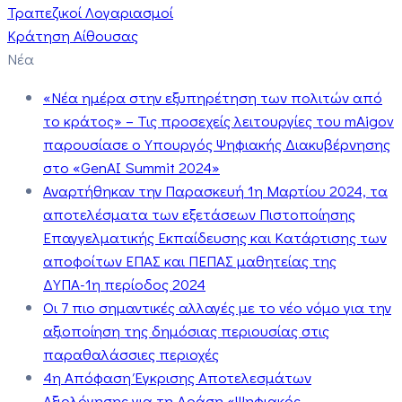
Τραπεζικοί Λογαριασμοί
Κράτηση Αίθουσας
Νέα
«Νέα ημέρα στην εξυπηρέτηση των πολιτών από
το κράτος» – Τις προσεχείς λειτουργίες του mAigov
παρουσίασε ο Υπουργός Ψηφιακής Διακυβέρνησης
στο «GenAI Summit 2024»
Αναρτήθηκαν την Παρασκευή 1η Μαρτίου 2024, τα
αποτελέσματα των εξετάσεων Πιστοποίησης
Επαγγελματικής Εκπαίδευσης και Κατάρτισης των
αποφοίτων ΕΠΑΣ και ΠΕΠΑΣ μαθητείας της
ΔΥΠΑ-1η περίοδος 2024
Οι 7 πιο σημαντικές αλλαγές με το νέο νόμο για την
αξιοποίηση της δημόσιας περιουσίας στις
παραθαλάσσιες περιοχές
4η Απόφαση Έγκρισης Αποτελεσμάτων
Αξιολόγησης για τη Δράση «Ψηφιακός