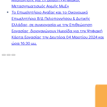
Μετασχηματισμός Αιχμής ΜμΕ»
Το Επιμελητήριο Αχαΐας και το Οικονομικό
Επιμελητήριο Β/Δ Πελοποννήσου & Δυτικής
Ελλάδας, σε συνεργασία με την Επιθεώρηση
Εργασίας διοργανώνουν Ημερίδα για την Ψηφιακή
Κάρτα Εργασίας την Δευτέρα 04 Μαρτίου 2024 και
ώρα 16:30 μμ.